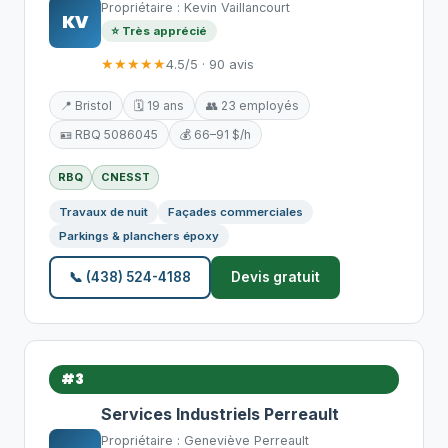
Propriétaire : Kevin Vaillancourt
KV
⭐ Très apprécié
★★★★★
4.5/5 · 90 avis
📍 Bristol
🗓️ 19 ans
👥 23 employés
🪪 RBQ 5086045
💰 66–91 $/h
RBQ
CNESST
Travaux de nuit
Façades commerciales
Parkings & planchers époxy
📞 (438) 524-4188
Devis gratuit
#3
Services Industriels Perreault
Propriétaire : Geneviève Perreault