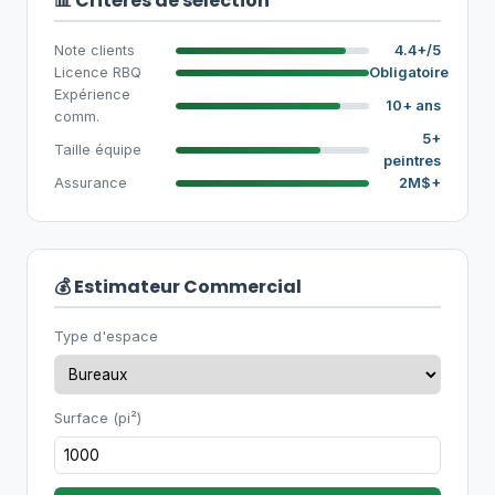
📊 Critères de sélection
Note clients
4.4+/5
Licence RBQ
Obligatoire
Expérience
10+ ans
comm.
5+
Taille équipe
peintres
Assurance
2M$+
💰 Estimateur Commercial
Type d'espace
Surface (pi²)