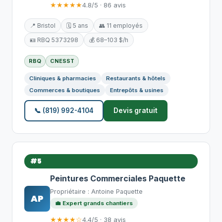
★★★★★
4.8/5 · 86 avis
📍 Bristol
🗓️ 5 ans
👥 11 employés
🪪 RBQ 5373298
💰 68–103 $/h
RBQ
CNESST
Cliniques & pharmacies
Restaurants & hôtels
Commerces & boutiques
Entrepôts & usines
📞 (819) 992-4104
Devis gratuit
#5
Peintures Commerciales Paquette
Propriétaire : Antoine Paquette
AP
💼 Expert grands chantiers
★★★★☆
4.4/5 · 38 avis