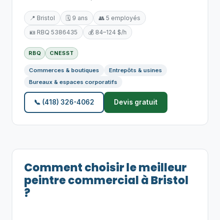
📍 Bristol
🗓️ 9 ans
👥 5 employés
🪪 RBQ 5386435
💰 84–124 $/h
RBQ
CNESST
Commerces & boutiques
Entrepôts & usines
Bureaux & espaces corporatifs
📞 (418) 326-4062
Devis gratuit
Comment choisir le meilleur
peintre commercial à Bristol
?