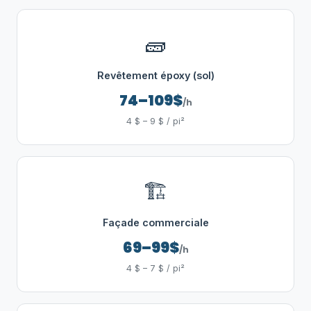
🧱
Revêtement époxy (sol)
74–109$
/h
4 $ – 9 $ / pi²
🏗️
Façade commerciale
69–99$
/h
4 $ – 7 $ / pi²