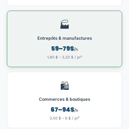
🏭
Entrepôts & manufactures
59–79$
/h
1,80 $ – 3,20 $ / pi²
🛍️
Commerces & boutiques
67–94$
/h
3,50 $ – 6 $ / pi²