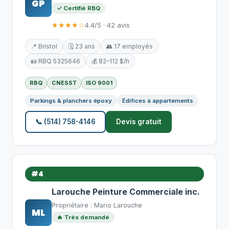
GP
✓ Certifié RBQ
★★★★☆
4.4/5 · 42 avis
📍 Bristol
🗓️ 23 ans
👥 17 employés
🪪 RBQ 5325646
💰 82–112 $/h
RBQ
CNESST
ISO 9001
Parkings & planchers époxy
Édifices à appartements
📞 (514) 758-4146
Devis gratuit
#4
Larouche Peinture Commerciale inc.
Propriétaire : Mario Larouche
ML
🔥 Très demandé