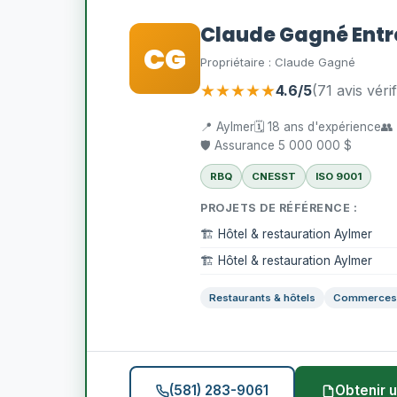
Claude Gagné Entr
CG
Propriétaire : Claude Gagné
★★★★★
4.6/5
(71 avis vérif
📍 Aylmer
🗓️ 18 ans d'expérience
👥
🛡️ Assurance 5 000 000 $
RBQ
CNESST
ISO 9001
PROJETS DE RÉFÉRENCE :
🏗️ Hôtel & restauration Aylmer
🏗️ Hôtel & restauration Aylmer
Restaurants & hôtels
Commerces 
(581) 283-9061
Obtenir u