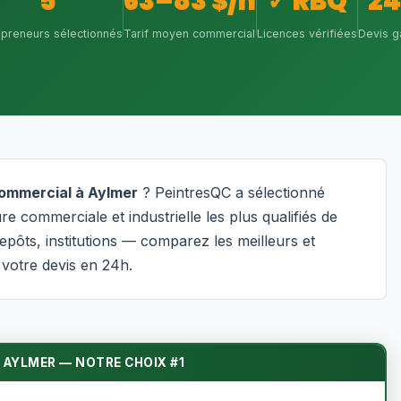
5
63–83 $/h
✓ RBQ
2
epreneurs sélectionnés
Tarif moyen commercial
Licences vérifiées
Devis g
commercial à Aylmer
? PeintresQC a sélectionné
e commerciale et industrielle les plus qualifiés de
ôts, institutions — comparez les meilleurs et
votre devis en 24h.
 AYLMER — NOTRE CHOIX #1