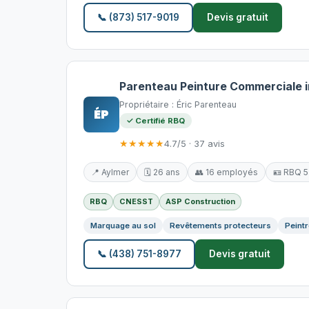
📞 (873) 517-9019
Devis gratuit
Parenteau Peinture Commerciale i
Propriétaire : Éric Parenteau
ÉP
✓ Certifié RBQ
★★★★★
4.7/5 · 37 avis
📍 Aylmer
🗓️ 26 ans
👥 16 employés
🪪 RBQ 
RBQ
CNESST
ASP Construction
Marquage au sol
Revêtements protecteurs
Peintr
📞 (438) 751-8977
Devis gratuit