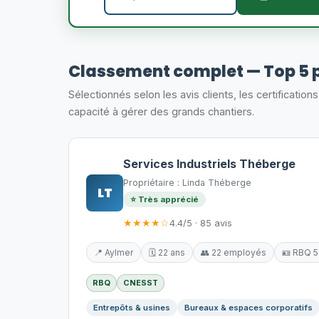
Classement complet — Top 5 
Sélectionnés selon les avis clients, les certification
capacité à gérer des grands chantiers.
Services Industriels Théberge
Propriétaire : Linda Théberge
LT
⭐ Très apprécié
★★★★☆
4.4/5 · 85 avis
📍 Aylmer
🗓️ 22 ans
👥 22 employés
🪪 RBQ 
RBQ
CNESST
Entrepôts & usines
Bureaux & espaces corporatifs