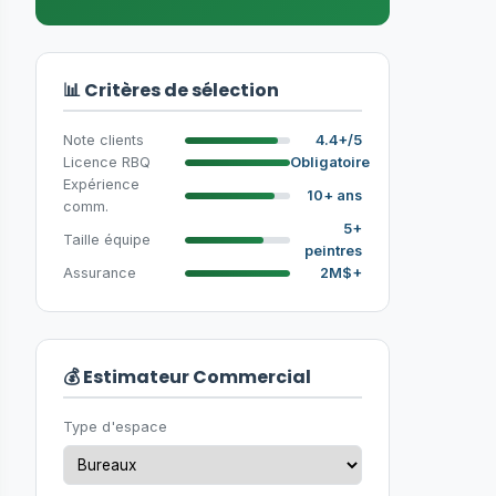
📊 Critères de sélection
Note clients
4.4+/5
Licence RBQ
Obligatoire
Expérience
10+ ans
comm.
5+
Taille équipe
peintres
Assurance
2M$+
💰 Estimateur Commercial
Type d'espace