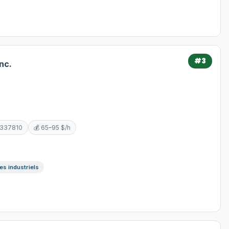
#3
nc.
5337810
💰 65–95 $/h
es industriels