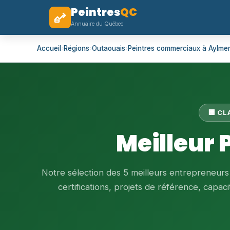
Peintres
QC
Annuaire du Québec
Accueil
›
Régions
›
Outaouais
›
Peintres commerciaux à Aylme
🏢 C
Meilleur
Notre sélection des 5 meilleurs entrepreneur
certifications, projets de référence, capacit