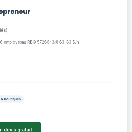
epreneur
iés)
 6 employés
🪪 RBQ 5726643
💰 63–83 $/h
& boutiques
n devis gratuit