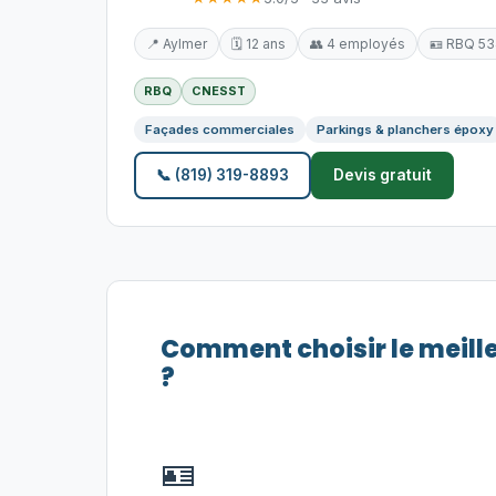
📍 Aylmer
🗓️ 12 ans
👥 4 employés
🪪 RBQ 5
RBQ
CNESST
Façades commerciales
Parkings & planchers époxy
📞 (819) 319-8893
Devis gratuit
Comment choisir le meill
?
🪪