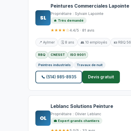
Peintures Commerciales Lapointe
Propriétaire : Sylvain Lapointe
SL
🔥 Très demandé
★★★★☆
4.4/5 · 81 avis
📍 Aylmer
🗓️ 8 ans
👥 10 employés
🪪 RBQ 5
RBQ
CNESST
ISO 9001
Peintres industriels
Travaux de nuit
📞 (514) 985-8935
Devis gratuit
Leblanc Solutions Peinture
Propriétaire : Olivier Leblanc
OL
💼 Expert grands chantiers
★★★★★
5.0/5 · 33 avis