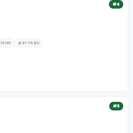
#4
674385
💰 81–116 $/h
#5