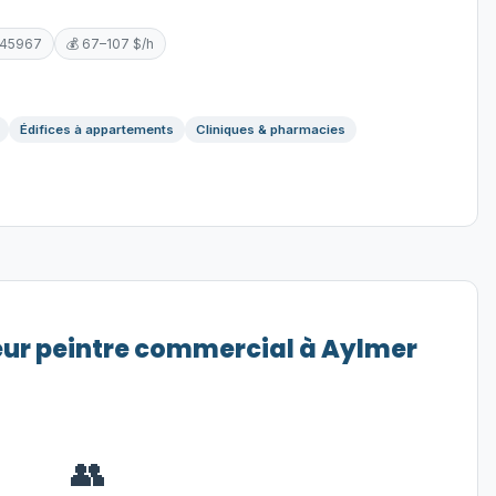
345967
💰 67–107 $/h
Édifices à appartements
Cliniques & pharmacies
eur peintre commercial à Aylmer
👥