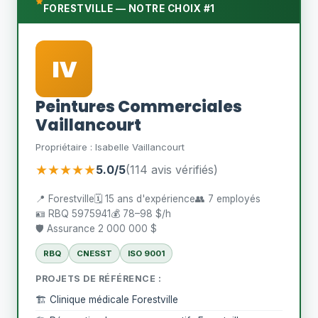
FORESTVILLE — NOTRE CHOIX #1
IV
Peintures Commerciales
Vaillancourt
Propriétaire : Isabelle Vaillancourt
★★★★★
5.0/5
(114 avis vérifiés)
📍 Forestville
🗓️ 15 ans d'expérience
👥 7 employés
🪪 RBQ 5975941
💰 78–98 $/h
🛡️ Assurance 2 000 000 $
RBQ
CNESST
ISO 9001
PROJETS DE RÉFÉRENCE :
🏗️ Clinique médicale Forestville