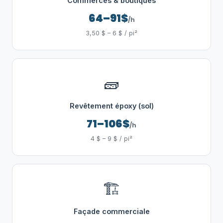
Commerces & boutiques
64–91$
/h
3,50 $ – 6 $ / pi²
🧱
Revêtement époxy (sol)
71–106$
/h
4 $ – 9 $ / pi²
🏗️
Façade commerciale