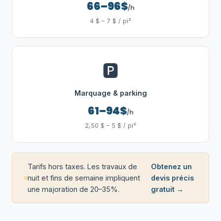
66–96$
/h
4 $ – 7 $ / pi²
🅿️
Marquage & parking
61–94$
/h
2,50 $ – 5 $ / pi²
Tarifs hors taxes. Les travaux de
Obtenez un
nuit et fins de semaine impliquent
devis précis
une majoration de 20–35%.
gratuit →