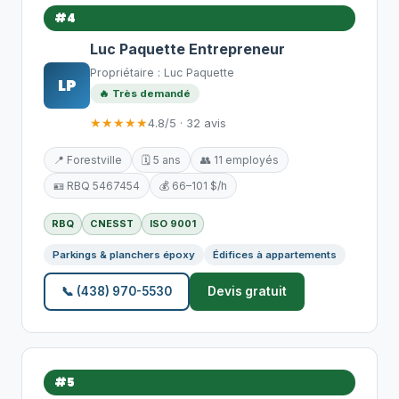
#4
Luc Paquette Entrepreneur
Propriétaire : Luc Paquette
LP
🔥 Très demandé
★★★★★
4.8/5 · 32 avis
📍 Forestville
🗓️ 5 ans
👥 11 employés
🪪 RBQ 5467454
💰 66–101 $/h
RBQ
CNESST
ISO 9001
Parkings & planchers époxy
Édifices à appartements
📞 (438) 970-5530
Devis gratuit
#5