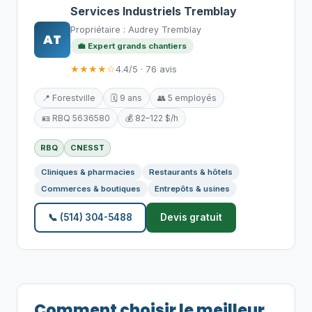
Services Industriels Tremblay
Propriétaire : Audrey Tremblay
AT
💼 Expert grands chantiers
★★★★☆
4.4/5 · 76 avis
📍 Forestville
🗓️ 9 ans
👥 5 employés
🪪 RBQ 5636580
💰 82–122 $/h
RBQ
CNESST
Cliniques & pharmacies
Restaurants & hôtels
Commerces & boutiques
Entrepôts & usines
📞 (514) 304-5488
Devis gratuit
Comment choisir le meilleur