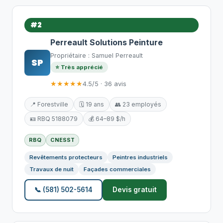
#2
Perreault Solutions Peinture
Propriétaire : Samuel Perreault
SP
⭐ Très apprécié
★★★★★
4.5/5 · 36 avis
📍 Forestville
🗓️ 19 ans
👥 23 employés
🪪 RBQ 5188079
💰 64–89 $/h
RBQ
CNESST
Revêtements protecteurs
Peintres industriels
Travaux de nuit
Façades commerciales
📞 (581) 502-5614
Devis gratuit