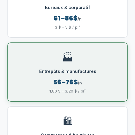
Bureaux & corporatif
61–86$
/h
3 $ – 5 $ / pi²
🏭
Entrepôts & manufactures
56–76$
/h
1,80 $ – 3,20 $ / pi²
🛍️