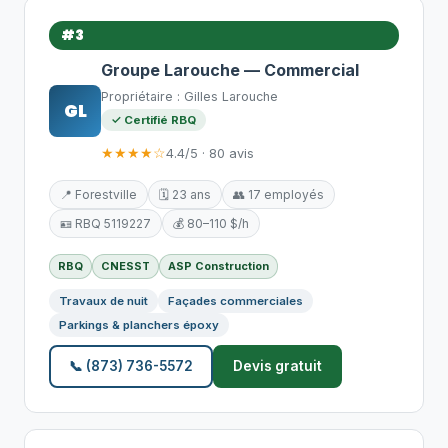
#3
Groupe Larouche — Commercial
Propriétaire : Gilles Larouche
GL
✓ Certifié RBQ
★★★★☆
4.4/5 · 80 avis
📍 Forestville
🗓️ 23 ans
👥 17 employés
🪪 RBQ 5119227
💰 80–110 $/h
RBQ
CNESST
ASP Construction
Travaux de nuit
Façades commerciales
Parkings & planchers époxy
📞 (873) 736-5572
Devis gratuit