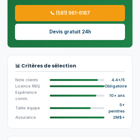
📞 (581) 961-6187
Devis gratuit 24h
📊 Critères de sélection
Note clients
4.4+/5
Licence RBQ
Obligatoire
Expérience
10+ ans
comm.
5+
Taille équipe
peintres
Assurance
2M$+