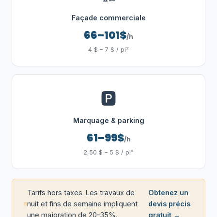
Façade commerciale
66–101$
/h
4 $ – 7 $ / pi²
🅿️
Marquage & parking
61–99$
/h
2,50 $ – 5 $ / pi²
Tarifs hors taxes. Les travaux de
Obtenez un
nuit et fins de semaine impliquent
devis précis
une majoration de 20–35%.
gratuit →