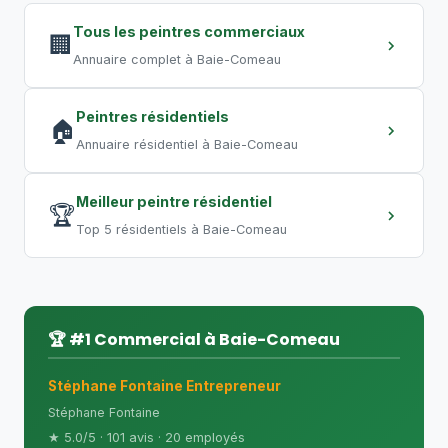
entrepôt requiert plusieurs semaines.
Tous les peintres commerciaux
Les travaux de nuit permettent de
🏢
Annuaire complet à Baie-Comeau
compresser les délais.
Peintres résidentiels
🏠
Annuaire résidentiel à Baie-Comeau
Meilleur peintre résidentiel
🏆
Top 5 résidentiels à Baie-Comeau
🏆 #1 Commercial à Baie-Comeau
Stéphane Fontaine Entrepreneur
Stéphane Fontaine
★ 5.0/5 · 101 avis · 20 employés