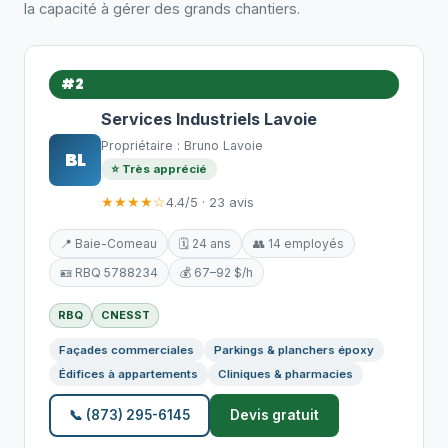
la capacité à gérer des grands chantiers.
#2
Services Industriels Lavoie
Propriétaire : Bruno Lavoie
BL
⭐ Très apprécié
★★★★☆
4.4/5 · 23 avis
📍 Baie-Comeau
🗓️ 24 ans
👥 14 employés
🪪 RBQ 5788234
💰 67–92 $/h
RBQ
CNESST
Façades commerciales
Parkings & planchers époxy
Édifices à appartements
Cliniques & pharmacies
📞 (873) 295-6145
Devis gratuit