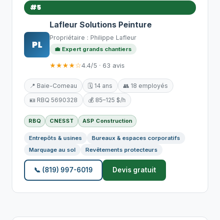
#5
Lafleur Solutions Peinture
Propriétaire : Philippe Lafleur
PL
💼 Expert grands chantiers
★★★★☆
4.4/5 · 63 avis
📍 Baie-Comeau
🗓️ 14 ans
👥 18 employés
🪪 RBQ 5690328
💰 85–125 $/h
RBQ
CNESST
ASP Construction
Entrepôts & usines
Bureaux & espaces corporatifs
Marquage au sol
Revêtements protecteurs
📞 (819) 997-6019
Devis gratuit