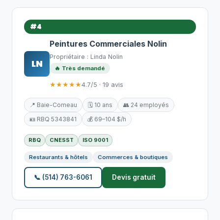
#4
Peintures Commerciales Nolin
Propriétaire : Linda Nolin
LN
🔥 Très demandé
★★★★★
4.7/5 · 19 avis
📍 Baie-Comeau
🗓️ 10 ans
👥 24 employés
🪪 RBQ 5343841
💰 69–104 $/h
RBQ
CNESST
ISO 9001
Restaurants & hôtels
Commerces & boutiques
📞 (514) 763-6061
Devis gratuit