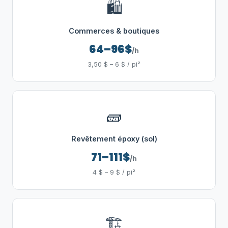
🛍️
Commerces & boutiques
64–96$
/h
3,50 $ – 6 $ / pi²
🧱
Revêtement époxy (sol)
71–111$
/h
4 $ – 9 $ / pi²
🏗️