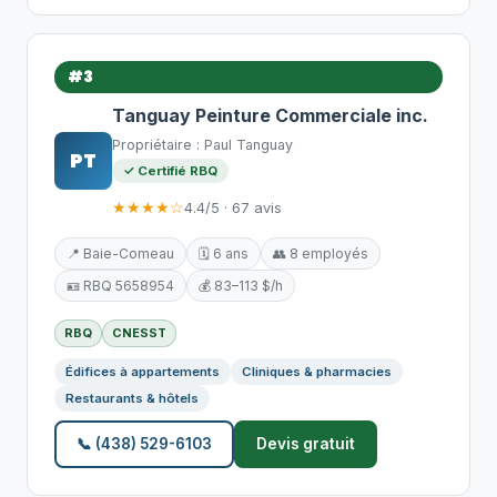
#3
Tanguay Peinture Commerciale inc.
Propriétaire : Paul Tanguay
PT
✓ Certifié RBQ
★★★★☆
4.4/5 · 67 avis
📍 Baie-Comeau
🗓️ 6 ans
👥 8 employés
🪪 RBQ 5658954
💰 83–113 $/h
RBQ
CNESST
Édifices à appartements
Cliniques & pharmacies
Restaurants & hôtels
📞 (438) 529-6103
Devis gratuit