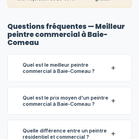
Questions fréquentes — Meilleur
peintre commercial à Baie-
Comeau
Quel est le meilleur peintre
commercial à Baie-Comeau ?
Selon notre classement,
Stéphane
Fontaine Entrepreneur
(propriétaire :
Quel est le prix moyen d'un peintre
Stéphane Fontaine) se distingue
commercial à Baie-Comeau ?
comme le meilleur entrepreneur
À Baie-Comeau, les entrepreneurs en
commercial à Baie-Comeau. Note :
peinture commerciale facturent entre
5.0/5 (101 avis), 20 ans d'expérience,
Quelle différence entre un peintre
56 $ et 91 $ de l'heure
. Pour 1 000 pi²,
équipe de 20 employés.
résidentiel et commercial ?