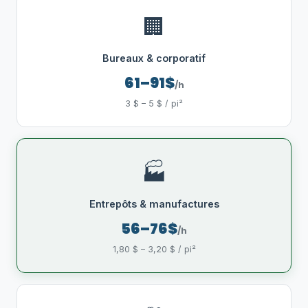
🏢
Bureaux & corporatif
61–91$
/h
3 $ – 5 $ / pi²
🏭
Entrepôts & manufactures
56–76$
/h
1,80 $ – 3,20 $ / pi²