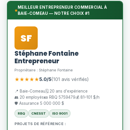
MEILLEUR ENTREPRENEUR COMMERCIAL À
BAIE-COMEAU — NOTRE CHOIX #1
SF
Stéphane Fontaine
Entrepreneur
Propriétaire : Stéphane Fontaine
★★★★★
5.0/5
(101 avis vérifiés)
📍 Baie-Comeau
🗓️ 20 ans d'expérience
👥 20 employés
🪪 RBQ 5759479
💰 81–101 $/h
🛡️ Assurance 5 000 000 $
RBQ
CNESST
ISO 9001
PROJETS DE RÉFÉRENCE :