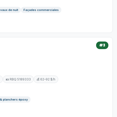
vaux de nuit
Façades commerciales
#3
🪪 RBQ 5189333
💰 62–92 $/h
 & planchers époxy