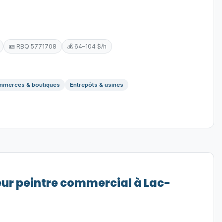
🪪 RBQ 5771708
💰 64–104 $/h
merces & boutiques
Entrepôts & usines
eur peintre commercial à Lac-