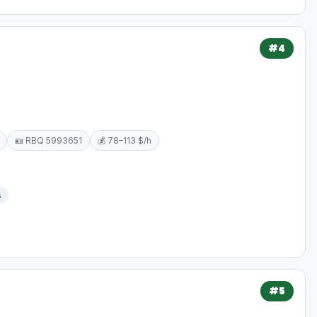
#4
🪪 RBQ 5993651
💰 78–113 $/h
s
#5