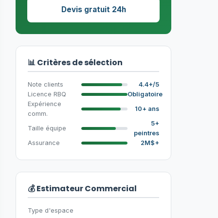
Devis gratuit 24h
📊 Critères de sélection
Note clients
4.4+/5
Licence RBQ
Obligatoire
Expérience
10+ ans
comm.
5+
Taille équipe
peintres
Assurance
2M$+
💰 Estimateur Commercial
Type d'espace