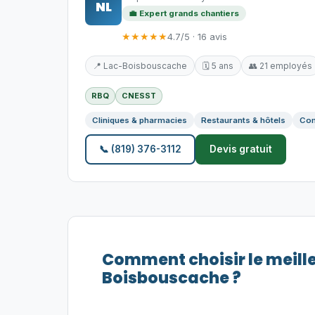
NL
💼 Expert grands chantiers
★★★★★
4.7/5 · 16 avis
📍 Lac-Boisbouscache
🗓️ 5 ans
👥 21 employés
RBQ
CNESST
Cliniques & pharmacies
Restaurants & hôtels
Com
📞 (819) 376-3112
Devis gratuit
Comment choisir le meill
Boisbouscache ?