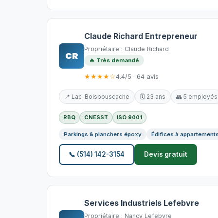
Claude Richard Entrepreneur
Propriétaire : Claude Richard
CR
🔥 Très demandé
★★★★☆
4.4/5 · 64 avis
📍 Lac-Boisbouscache
🗓️ 23 ans
👥 5 employés
RBQ
CNESST
ISO 9001
Parkings & planchers époxy
Édifices à appartement
📞 (514) 142-3154
Devis gratuit
Services Industriels Lefebvre
Propriétaire : Nancy Lefebvre