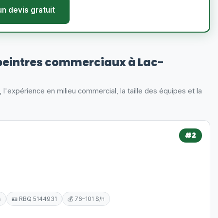
un devis gratuit
peintres commerciaux à Lac-
s, l'expérience en milieu commercial, la taille des équipes et la
#2
s
🪪 RBQ 5144931
💰 76–101 $/h