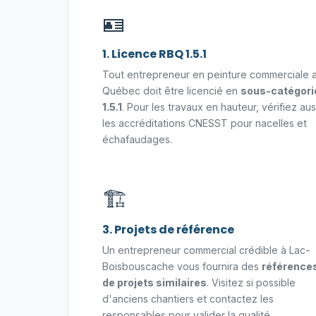
🪪
1. Licence RBQ 1.5.1
Tout entrepreneur en peinture commerciale 
Québec doit être licencié en
sous-catégori
1.5.1
. Pour les travaux en hauteur, vérifiez aus
les accréditations CNESST pour nacelles et
échafaudages.
🏗️
3. Projets de référence
Un entrepreneur commercial crédible à Lac-
Boisbouscache vous fournira des
référence
de projets similaires
. Visitez si possible
d'anciens chantiers et contactez les
responsables pour valider la qualité.