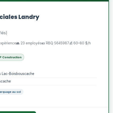
iales Landry
fiés)
'expérience
👥 23 employés
🪪 RBQ 5645987
💰 60–80 $/h
P Construction
fs Lac-Boisbouscache
uscache
arquage au sol