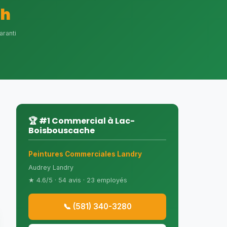
4h
aranti
🏆 #1 Commercial à Lac-
Boisbouscache
Peintures Commerciales Landry
Audrey Landry
★ 4.6/5 · 54 avis · 23 employés
📞 (581) 340-3280