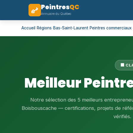
Peintres
QC
Annuaire du Québec
Accueil
›
Régions
›
Bas-Saint-Laurent
›
Peintres commerciaux
🏢 C
Meilleur Peint
Notre sélection des 5 meilleurs entreprene
Boisbouscache — certifications, projets de référ
vérifiés.