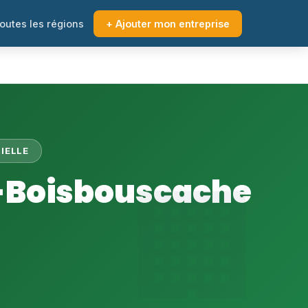
outes les régions
+ Ajouter mon entreprise
IELLE
c-Boisbouscache