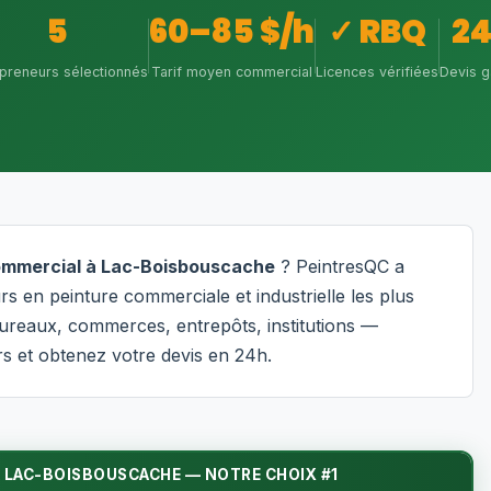
5
60–85 $/h
✓ RBQ
2
epreneurs sélectionnés
Tarif moyen commercial
Licences vérifiées
Devis g
commercial à Lac-Boisbouscache
? PeintresQC a
s en peinture commerciale et industrielle les plus
ureaux, commerces, entrepôts, institutions —
s et obtenez votre devis en 24h.
 LAC-BOISBOUSCACHE — NOTRE CHOIX #1