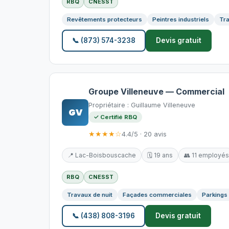
RBQ
CNESST
Revêtements protecteurs
Peintres industriels
Tra
📞 (873) 574-3238
Devis gratuit
Groupe Villeneuve — Commercial
Propriétaire : Guillaume Villeneuve
GV
✓ Certifié RBQ
★★★★☆
4.4/5 · 20 avis
📍 Lac-Boisbouscache
🗓️ 19 ans
👥 11 employés
RBQ
CNESST
Travaux de nuit
Façades commerciales
Parkings
📞 (438) 808-3196
Devis gratuit