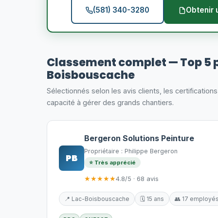
(581) 340-3280
Obtenir 
Classement complet — Top 5 
Boisbouscache
Sélectionnés selon les avis clients, les certification
capacité à gérer des grands chantiers.
Bergeron Solutions Peinture
Propriétaire : Philippe Bergeron
PB
⭐ Très apprécié
★★★★★
4.8/5 · 68 avis
📍 Lac-Boisbouscache
🗓️ 15 ans
👥 17 employé