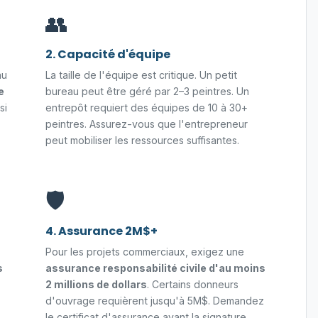
👥
2. Capacité d'équipe
au
La taille de l'équipe est critique. Un petit
e
bureau peut être géré par 2–3 peintres. Un
si
entrepôt requiert des équipes de 10 à 30+
peintres. Assurez-vous que l'entrepreneur
peut mobiliser les ressources suffisantes.
🛡️
4. Assurance 2M$+
Pour les projets commerciaux, exigez une
s
assurance responsabilité civile d'au moins
2 millions de dollars
. Certains donneurs
d'ouvrage requièrent jusqu'à 5M$. Demandez
le certificat d'assurance avant la signature.