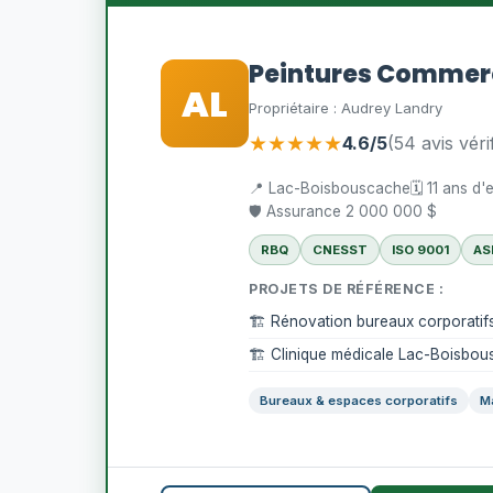
Peintures Commerc
AL
Propriétaire : Audrey Landry
★★★★★
4.6/5
(54 avis véri
📍 Lac-Boisbouscache
🗓️ 11 ans d
🛡️ Assurance 2 000 000 $
RBQ
CNESST
ISO 9001
AS
PROJETS DE RÉFÉRENCE :
🏗️ Rénovation bureaux corporati
🏗️ Clinique médicale Lac-Boisbo
Bureaux & espaces corporatifs
M