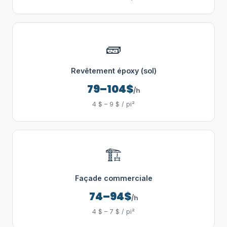
🧱
Revêtement époxy (sol)
79–104$
/h
4 $ – 9 $ / pi²
🏗️
Façade commerciale
74–94$
/h
4 $ – 7 $ / pi²