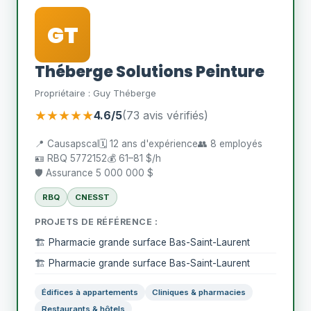
GT
Théberge Solutions Peinture
Propriétaire : Guy Théberge
★★★★★
4.6/5
(73 avis vérifiés)
📍 Causapscal
🗓️ 12 ans d'expérience
👥 8 employés
🪪 RBQ 5772152
💰 61–81 $/h
🛡️ Assurance 5 000 000 $
RBQ
CNESST
PROJETS DE RÉFÉRENCE :
🏗️ Pharmacie grande surface Bas-Saint-Laurent
🏗️ Pharmacie grande surface Bas-Saint-Laurent
Édifices à appartements
Cliniques & pharmacies
Restaurants & hôtels