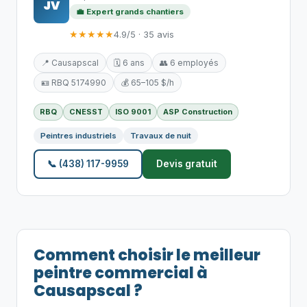
JV
💼 Expert grands chantiers
★★★★★
4.9/5 · 35 avis
📍 Causapscal
🗓️ 6 ans
👥 6 employés
🪪 RBQ 5174990
💰 65–105 $/h
RBQ
CNESST
ISO 9001
ASP Construction
Peintres industriels
Travaux de nuit
📞 (438) 117-9959
Devis gratuit
Comment choisir le meilleur
peintre commercial à
Causapscal ?