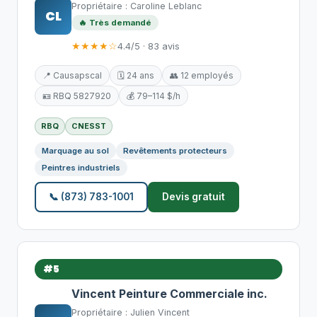
Propriétaire : Caroline Leblanc
CL
🔥 Très demandé
★★★★☆
4.4/5 · 83 avis
📍 Causapscal
🗓️ 24 ans
👥 12 employés
🪪 RBQ 5827920
💰 79–114 $/h
RBQ
CNESST
Marquage au sol
Revêtements protecteurs
Peintres industriels
📞 (873) 783-1001
Devis gratuit
#5
Vincent Peinture Commerciale inc.
Propriétaire : Julien Vincent