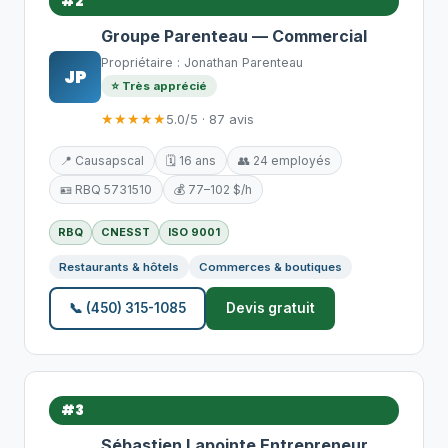
#2
Groupe Parenteau — Commercial
Propriétaire : Jonathan Parenteau
JP
⭐ Très apprécié
★★★★★
5.0/5 · 87 avis
📍 Causapscal
🗓️ 16 ans
👥 24 employés
🪪 RBQ 5731510
💰 77–102 $/h
RBQ
CNESST
ISO 9001
Restaurants & hôtels
Commerces & boutiques
📞 (450) 315-1085
Devis gratuit
#3
Sébastien Lapointe Entrepreneur