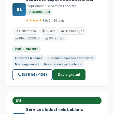
Propriétaire : Sébastien Lapointe
SL
✓ Certifié RBQ
★★★★★
4.6/5 · 39 avis
📍 Causapscal
🗓️ 20 ans
👥 18 employés
🪪 RBQ 5226858
💰 63–93 $/h
RBQ
CNESST
Entrepôts & usines
Bureaux & espaces corporatifs
Marquage au sol
Revêtements protecteurs
📞 (581) 549-1043
Devis gratuit
#4
Services Industriels Leblanc