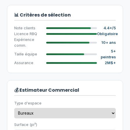
📊 Critères de sélection
Note clients
4.4+/5
Licence RBQ
Obligatoire
Expérience
10+ ans
comm.
5+
Taille équipe
peintres
Assurance
2M$+
💰 Estimateur Commercial
Type d'espace
Surface (pi²)