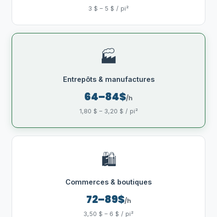
3 $ – 5 $ / pi²
🏭
Entrepôts & manufactures
64–84$
/h
1,80 $ – 3,20 $ / pi²
🛍️
Commerces & boutiques
72–89$
/h
3,50 $ – 6 $ / pi²