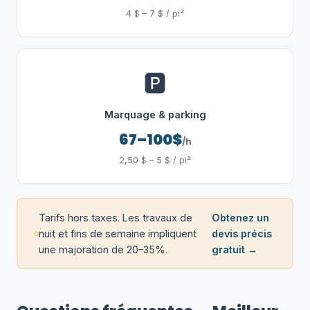
4 $ – 7 $ / pi²
🅿️
Marquage & parking
67–100$
/h
2,50 $ – 5 $ / pi²
Tarifs hors taxes. Les travaux de
Obtenez un
nuit et fins de semaine impliquent
devis précis
une majoration de 20–35%.
gratuit →