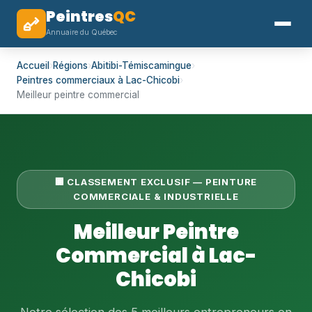
Peintres
QC
Annuaire du Québec
Accueil
›
Régions
›
Abitibi-Témiscamingue
›
Peintres commerciaux à Lac-Chicobi
›
Meilleur peintre commercial
🏢 CLASSEMENT EXCLUSIF — PEINTURE
COMMERCIALE & INDUSTRIELLE
Meilleur Peintre
Commercial à Lac-
Chicobi