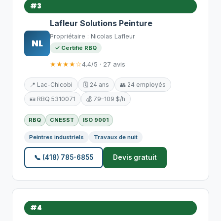
#3
Lafleur Solutions Peinture
Propriétaire : Nicolas Lafleur
NL
✓ Certifié RBQ
★★★★☆
4.4/5 · 27 avis
📍 Lac-Chicobi
🗓️ 24 ans
👥 24 employés
🪪 RBQ 5310071
💰 79–109 $/h
RBQ
CNESST
ISO 9001
Peintres industriels
Travaux de nuit
📞 (418) 785-6855
Devis gratuit
#4