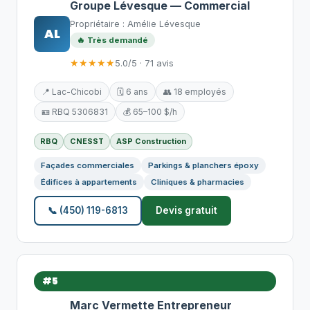
Groupe Lévesque — Commercial
Propriétaire : Amélie Lévesque
AL
🔥 Très demandé
★★★★★
5.0/5 · 71 avis
📍 Lac-Chicobi
🗓️ 6 ans
👥 18 employés
🪪 RBQ 5306831
💰 65–100 $/h
RBQ
CNESST
ASP Construction
Façades commerciales
Parkings & planchers époxy
Édifices à appartements
Cliniques & pharmacies
📞 (450) 119-6813
Devis gratuit
#5
Marc Vermette Entrepreneur