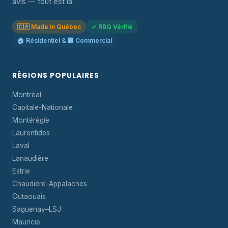
avis — tout est là.
🇨🇦 Made in Québec
✓ RBQ Vérifié
🏠 Résidentiel & 🏢 Commercial
RÉGIONS POPULAIRES
Montréal
Capitale-Nationale
Montérégie
Laurentides
Laval
Lanaudière
Estrie
Chaudière-Appalaches
Outaouais
Saguenay–LSJ
Mauricie