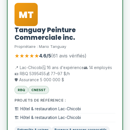
MT
Tanguay Peinture
Commerciale inc.
Propriétaire : Mario Tanguay
★★★★★
4.6/5
(61 avis vérifiés)
📍 Lac-Chicobi
🗓️ 16 ans d'expérience
👥 14 employés
🪪 RBQ 5395455
💰 77–97 $/h
🛡️ Assurance 5 000 000 $
RBQ
CNESST
PROJETS DE RÉFÉRENCE :
🏗️ Hôtel & restauration Lac-Chicobi
🏗️ Hôtel & restauration Lac-Chicobi
Entrepôts & usines
Bureaux & espaces corporatifs