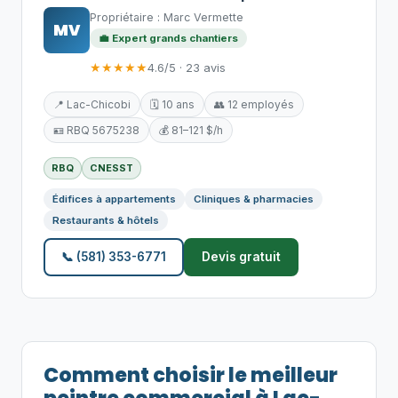
Propriétaire : Marc Vermette
MV
💼 Expert grands chantiers
★★★★★
4.6/5 · 23 avis
📍 Lac-Chicobi
🗓️ 10 ans
👥 12 employés
🪪 RBQ 5675238
💰 81–121 $/h
RBQ
CNESST
Édifices à appartements
Cliniques & pharmacies
Restaurants & hôtels
📞 (581) 353-6771
Devis gratuit
Comment choisir le meilleur