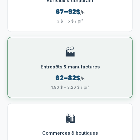
Bureaux & corporatif
67–92$
/h
3 $ – 5 $ / pi²
🏭
Entrepôts & manufactures
62–82$
/h
1,80 $ – 3,20 $ / pi²
🛍️
Commerces & boutiques