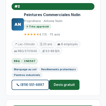
#2
Peintures Commerciales Nolin
Propriétaire : Antoine Nolin
AN
⭐ Très apprécié
★★★★★
4.7/5 · 75 avis
📍 Lac-Chicobi
🗓️ 20 ans
👥 8 employés
🪪 RBQ 5701949
💰 63–88 $/h
RBQ
CNESST
Marquage au sol
Revêtements protecteurs
Peintres industriels
📞 (819) 551-6897
Devis gratuit