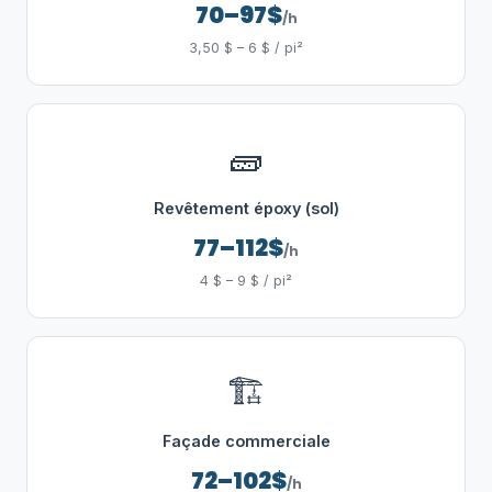
70–97$
/h
3,50 $ – 6 $ / pi²
🧱
Revêtement époxy (sol)
77–112$
/h
4 $ – 9 $ / pi²
🏗️
Façade commerciale
72–102$
/h