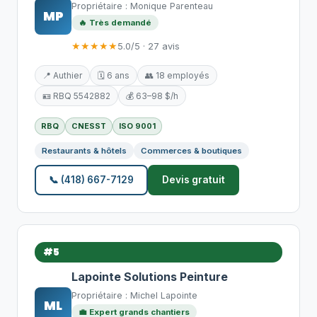
Propriétaire : Monique Parenteau
MP
🔥 Très demandé
★★★★★
5.0/5 · 27 avis
📍 Authier
🗓️ 6 ans
👥 18 employés
🪪 RBQ 5542882
💰 63–98 $/h
RBQ
CNESST
ISO 9001
Restaurants & hôtels
Commerces & boutiques
📞 (418) 667-7129
Devis gratuit
#5
Lapointe Solutions Peinture
Propriétaire : Michel Lapointe
ML
💼 Expert grands chantiers