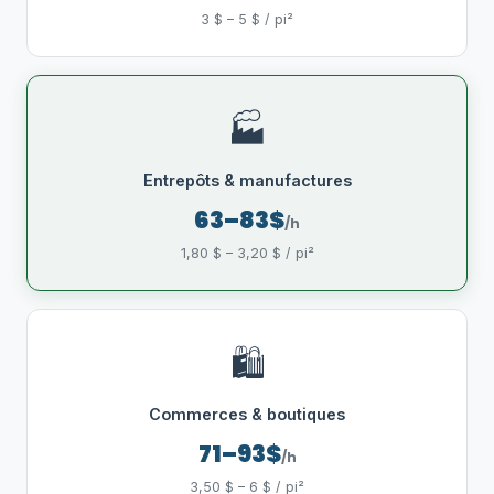
3 $ – 5 $ / pi²
🏭
Entrepôts & manufactures
63–83$
/h
1,80 $ – 3,20 $ / pi²
🛍️
Commerces & boutiques
71–93$
/h
3,50 $ – 6 $ / pi²