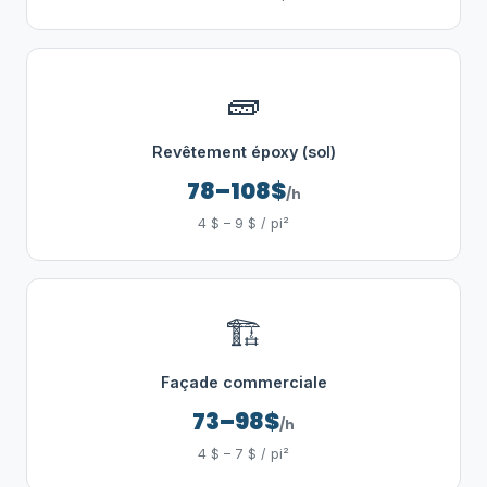
🧱
Revêtement époxy (sol)
78–108$
/h
4 $ – 9 $ / pi²
🏗️
Façade commerciale
73–98$
/h
4 $ – 7 $ / pi²