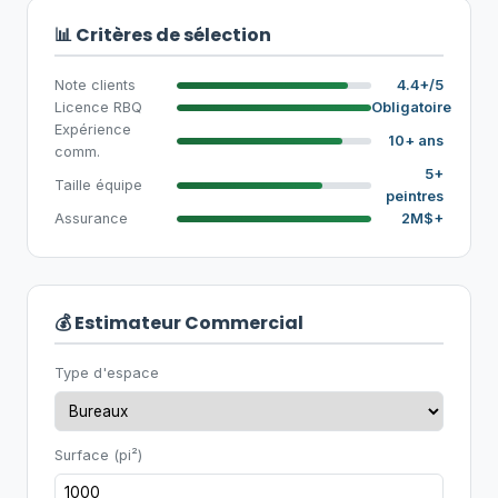
📊 Critères de sélection
Note clients
4.4+/5
Licence RBQ
Obligatoire
Expérience
10+ ans
comm.
5+
Taille équipe
peintres
Assurance
2M$+
💰 Estimateur Commercial
Type d'espace
Surface (pi²)