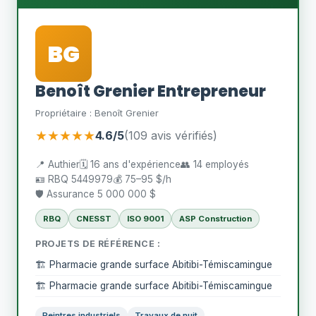
BG
Benoît Grenier Entrepreneur
Propriétaire : Benoît Grenier
★★★★★
4.6/5
(109 avis vérifiés)
📍 Authier
🗓️ 16 ans d'expérience
👥 14 employés
🪪 RBQ 5449979
💰 75–95 $/h
🛡️ Assurance 5 000 000 $
RBQ
CNESST
ISO 9001
ASP Construction
PROJETS DE RÉFÉRENCE :
🏗️ Pharmacie grande surface Abitibi-Témiscamingue
🏗️ Pharmacie grande surface Abitibi-Témiscamingue
Peintres industriels
Travaux de nuit