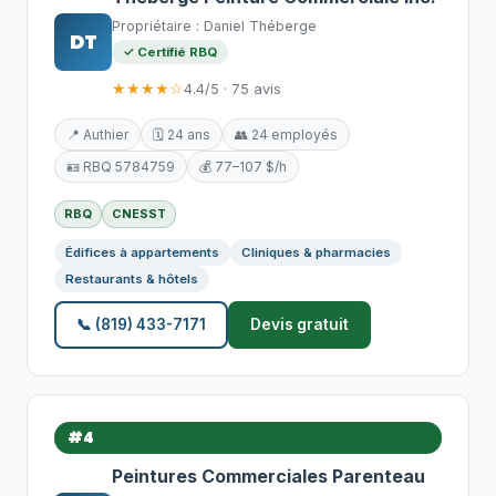
Propriétaire : Daniel Théberge
DT
✓ Certifié RBQ
★★★★☆
4.4/5 · 75 avis
📍 Authier
🗓️ 24 ans
👥 24 employés
🪪 RBQ 5784759
💰 77–107 $/h
RBQ
CNESST
Édifices à appartements
Cliniques & pharmacies
Restaurants & hôtels
📞 (819) 433-7171
Devis gratuit
#4
Peintures Commerciales Parenteau