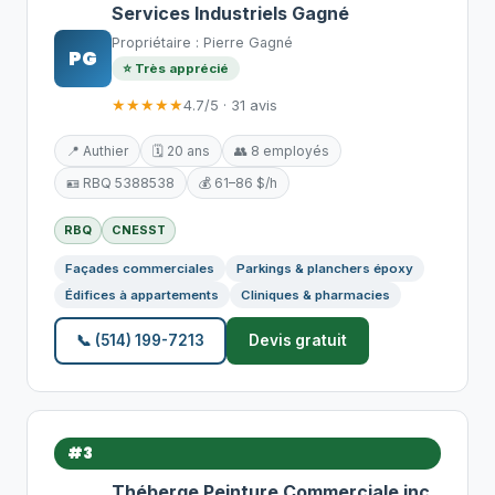
Services Industriels Gagné
Propriétaire : Pierre Gagné
PG
⭐ Très apprécié
★★★★★
4.7/5 · 31 avis
📍 Authier
🗓️ 20 ans
👥 8 employés
🪪 RBQ 5388538
💰 61–86 $/h
RBQ
CNESST
Façades commerciales
Parkings & planchers époxy
Édifices à appartements
Cliniques & pharmacies
📞 (514) 199-7213
Devis gratuit
#3
Théberge Peinture Commerciale inc.