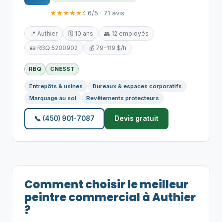
★★★★★
4.6/5 · 71 avis
📍 Authier
🗓️ 10 ans
👥 12 employés
🪪 RBQ 5200902
💰 79–119 $/h
RBQ
CNESST
Entrepôts & usines
Bureaux & espaces corporatifs
Marquage au sol
Revêtements protecteurs
📞 (450) 901-7087
Devis gratuit
Comment choisir le meilleur
peintre commercial à Authier
?