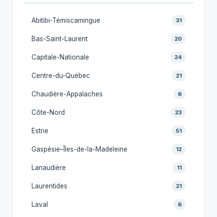
Abitibi-Témiscamingue
31
Bas-Saint-Laurent
20
Capitale-Nationale
24
Centre-du-Québec
21
Chaudière-Appalaches
6
Côte-Nord
23
Estrie
51
Gaspésie–Îles-de-la-Madeleine
12
Lanaudière
11
Laurentides
21
Laval
6