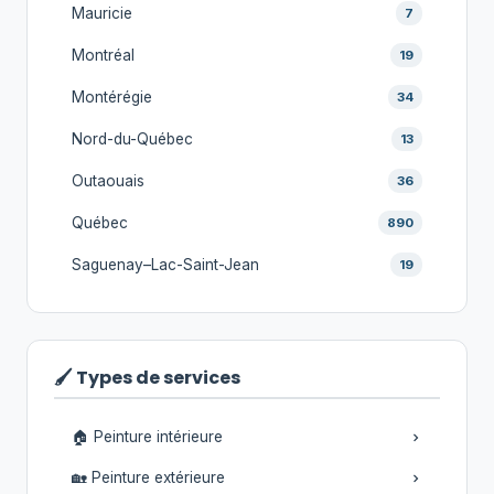
Mauricie
7
Montréal
19
Montérégie
34
Nord-du-Québec
13
Outaouais
36
Québec
890
Saguenay–Lac-Saint-Jean
19
🖌️ Types de services
🏠 Peinture intérieure
🏡 Peinture extérieure