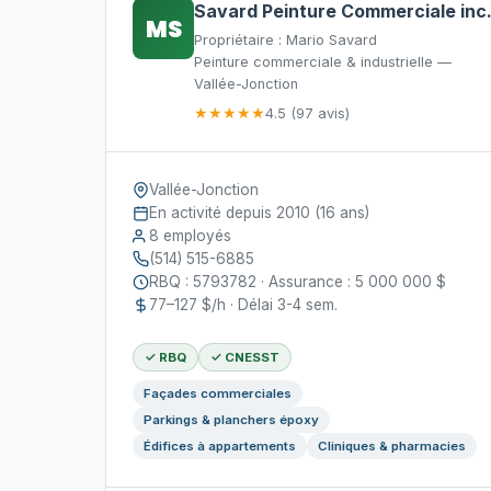
Savard Peinture Commerciale inc
MS
Propriétaire : Mario Savard
Peinture commerciale & industrielle —
Vallée-Jonction
★★★★★
4.5 (97 avis)
Vallée-Jonction
En activité depuis 2010 (16 ans)
8 employés
(514) 515-6885
RBQ : 5793782 · Assurance : 5 000 000 $
77–127 $/h · Délai 3-4 sem.
✓ RBQ
✓ CNESST
Façades commerciales
Parkings & planchers époxy
Édifices à appartements
Cliniques & pharmacies