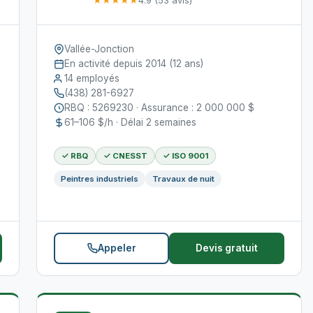
★★★★★
4.9 (53 avis)
Vallée-Jonction
En activité depuis 2014 (12 ans)
14 employés
(438) 281-6927
RBQ : 5269230 · Assurance : 2 000 000 $
61–106 $/h · Délai 2 semaines
✓ RBQ
✓ CNESST
✓ ISO 9001
Peintres industriels
Travaux de nuit
Appeler
Devis gratuit