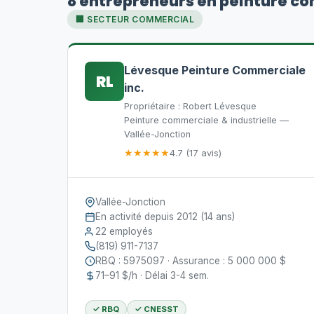
8 entrepreneurs en peinture c
🏢 SECTEUR COMMERCIAL
Lévesque Peinture Commerciale
RL
inc.
Propriétaire : Robert Lévesque
Peinture commerciale & industrielle —
Vallée-Jonction
★★★★★
4.7 (17 avis)
Vallée-Jonction
En activité depuis 2012 (14 ans)
22 employés
(819) 911-7137
RBQ : 5975097 · Assurance : 5 000 000 $
71–91 $/h · Délai 3-4 sem.
✓ RBQ
✓ CNESST