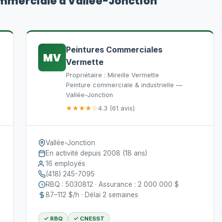
ommerciale à Vallée-Jonction
Peintures Commerciales
MV
Vermette
Propriétaire : Mireille Vermette
Peinture commerciale & industrielle —
Vallée-Jonction
★★★★☆
4.3 (61 avis)
Vallée-Jonction
En activité depuis 2008 (18 ans)
16 employés
(418) 245-7095
RBQ : 5030812 · Assurance : 2 000 000 $
87–112 $/h · Délai 2 semaines
✓ RBQ
✓ CNESST