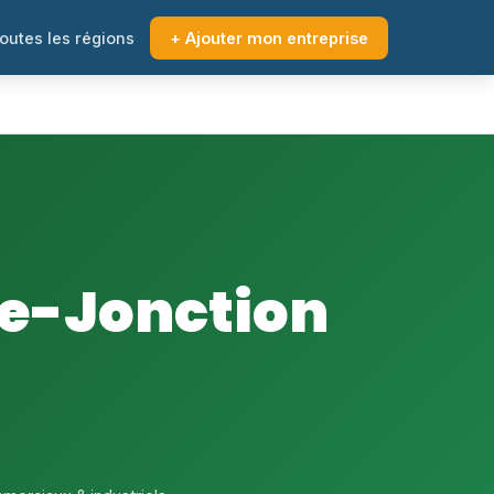
outes les régions
+ Ajouter mon entreprise
ée-Jonction