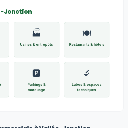
e-Jonction
🏭
🍽️
Usines & entrepôts
Restaurants & hôtels
🅿️
🔬
é
Parkings &
Labos & espaces
marquage
techniques