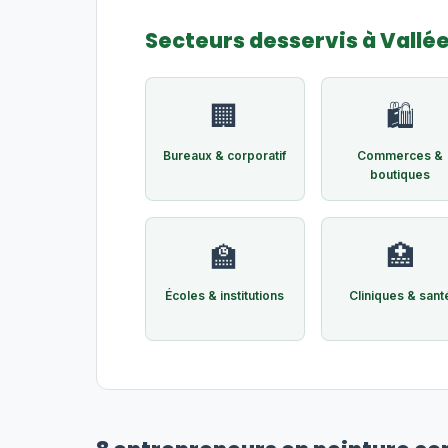
Secteurs desservis à Vallé
🏢
🛍️
Bureaux & corporatif
Commerces &
boutiques
🏫
🏥
Écoles & institutions
Cliniques & sant