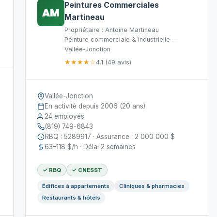
.
Peintures Commerciales
AM
Martineau
Propriétaire : Antoine Martineau
Peinture commerciale & industrielle —
Vallée-Jonction
★★★★☆
4.1 (49 avis)
Vallée-Jonction
En activité depuis 2006 (20 ans)
24 employés
(819) 749-6843
RBQ : 5289917 · Assurance : 2 000 000 $
63–118 $/h · Délai 2 semaines
✓ RBQ
✓ CNESST
Édifices à appartements
Cliniques & pharmacies
Restaurants & hôtels