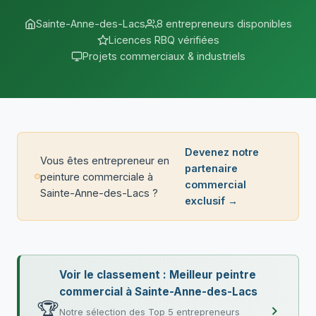
Sainte-Anne-des-Lacs
8 entrepreneurs disponibles
Licences RBQ vérifiées
Projets commerciaux & industriels
Devenez notre
Vous êtes entrepreneur en
partenaire
peinture commerciale à
commercial
Sainte-Anne-des-Lacs ?
exclusif →
Voir le classement : Meilleur peintre
commercial à Sainte-Anne-des-Lacs
🏆
Notre sélection des Top 5 entrepreneurs