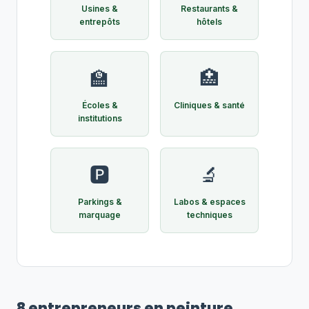
Usines &
Restaurants &
entrepôts
hôtels
🏫
🏥
Écoles &
Cliniques & santé
institutions
🅿️
🔬
Parkings &
Labos & espaces
marquage
techniques
8 entrepreneurs en peinture