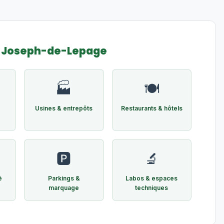
t-Joseph-de-Lepage
🏭
🍽️
Usines & entrepôts
Restaurants & hôtels
🅿️
🔬
é
Parkings &
Labos & espaces
marquage
techniques