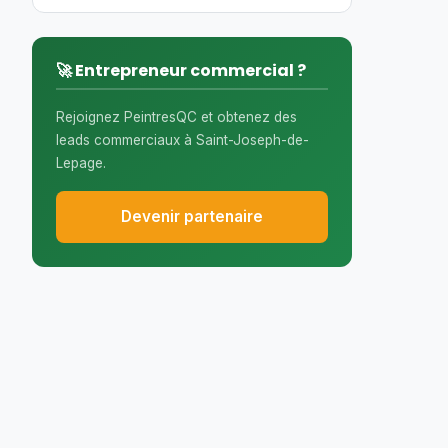
🚀 Entrepreneur commercial ?
Rejoignez PeintresQC et obtenez des
leads commerciaux à Saint-Joseph-de-
Lepage.
Devenir partenaire