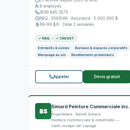
En activité depuis 2020 (6 ans)
8 employés
(819) 645-3575
RBQ : 5091046 · Assurance : 5 000 000 $
69–99 $/h · Délai 2 semaines
✓ RBQ
✓ CNESST
Entrepôts & usines
Bureaux & espaces corporatifs
Marquage au sol
Revêtements protecteurs
Appeler
Devis gratuit
Simard Peinture Commerciale inc.
BS
Propriétaire : Benoît Simard
Peinture commerciale & industrielle —
Saint-Joseph-de-Lepage