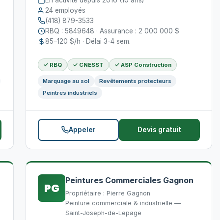
En activité depuis 2016 (10 ans)
24 employés
(418) 879-3533
RBQ : 5849648 · Assurance : 2 000 000 $
85–120 $/h · Délai 3-4 sem.
✓ RBQ
✓ CNESST
✓ ASP Construction
Marquage au sol
Revêtements protecteurs
Peintres industriels
Appeler
Devis gratuit
Peintures Commerciales Gagnon
PG
Propriétaire : Pierre Gagnon
Peinture commerciale & industrielle —
Saint-Joseph-de-Lepage