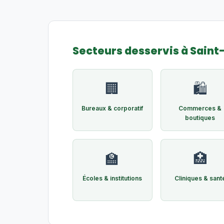
Secteurs desservis à Sain
🏢
🛍️
Bureaux & corporatif
Commerces &
boutiques
🏫
🏥
Écoles & institutions
Cliniques & sant