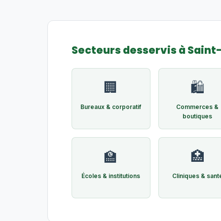
Secteurs desservis à Sain
🏢
🛍️
Bureaux & corporatif
Commerces &
boutiques
🏫
🏥
Écoles & institutions
Cliniques & sant