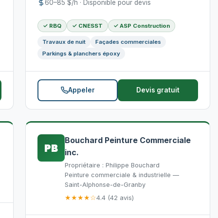
60–85 $/h · Disponible pour devis
✓ RBQ
✓ CNESST
✓ ASP Construction
Travaux de nuit
Façades commerciales
Parkings & planchers époxy
Appeler
Devis gratuit
Bouchard Peinture Commerciale
PB
inc.
Propriétaire : Philippe Bouchard
Peinture commerciale & industrielle —
Saint-Alphonse-de-Granby
★★★★☆
4.4 (42 avis)