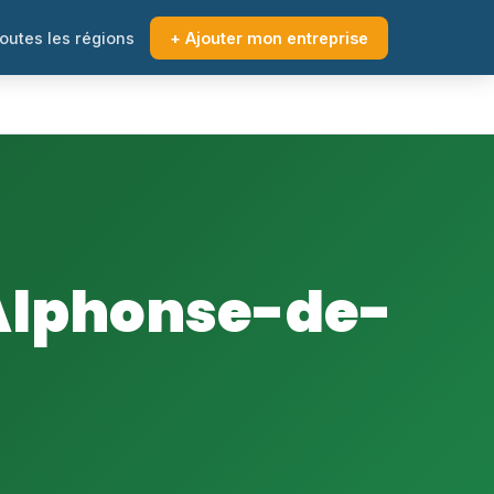
outes les régions
+ Ajouter mon entreprise
Alphonse-de-