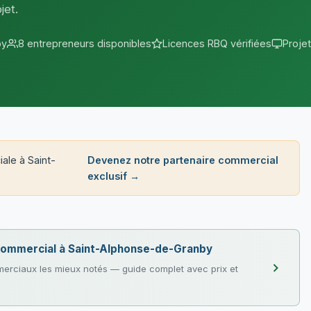
jet.
by
8 entrepreneurs disponibles
Licences RBQ vérifiées
Proje
ale à Saint-
Devenez notre partenaire commercial
exclusif →
e commercial à Saint-Alphonse-de-Granby
erciaux les mieux notés — guide complet avec prix et