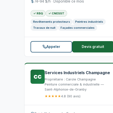
74–94 $/h · Disponible ce mois
✓ RBQ
✓ CNESST
Revêtements protecteurs
Peintres industriels
Travaux de nuit
Façades commerciales
Appeler
Devis gratuit
Services Industriels Champagne
CC
Propriétaire : Carole Champagne
Peinture commerciale & industrielle —
Saint-Alphonse-de-Granby
★★★★★
4.8 (90 avis)