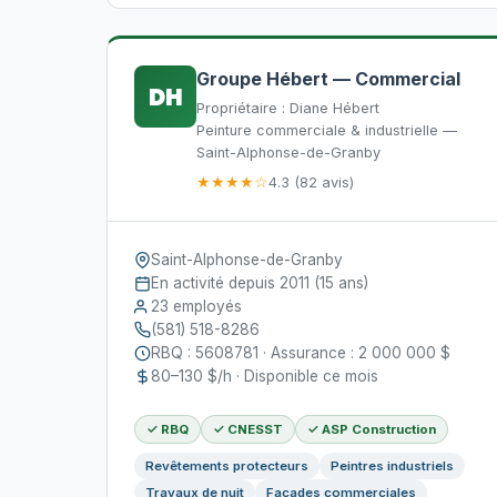
Groupe Hébert — Commercial
DH
Propriétaire : Diane Hébert
Peinture commerciale & industrielle —
Saint-Alphonse-de-Granby
★★★★☆
4.3 (82 avis)
Saint-Alphonse-de-Granby
En activité depuis 2011 (15 ans)
23 employés
(581) 518-8286
RBQ : 5608781 · Assurance : 2 000 000 $
80–130 $/h · Disponible ce mois
✓ RBQ
✓ CNESST
✓ ASP Construction
Revêtements protecteurs
Peintres industriels
Travaux de nuit
Façades commerciales