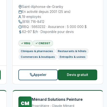
Saint-Alphonse-de-Granby
En activité depuis 2001 (25 ans)
19 employés
(819) 716-8412
RBQ : 5663232 · Assurance : 5 000 000 $
62–97 $/h · Disponible pour devis
✓ RBQ
✓ CNESST
Cliniques & pharmacies
Restaurants & hôtels
Commerces & boutiques
Entrepôts & usines
Appeler
Devis gratuit
Ménard Solutions Peinture
CM
Propriétaire : Claude Ménard