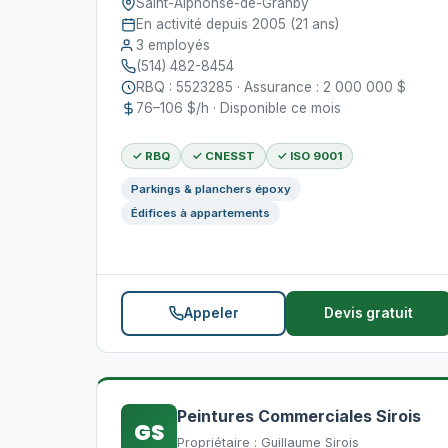
Saint-Alphonse-de-Granby
En activité depuis 2005 (21 ans)
3 employés
(514) 482-8454
RBQ : 5523285 · Assurance : 2 000 000 $
76–106 $/h · Disponible ce mois
✓ RBQ
✓ CNESST
✓ ISO 9001
Parkings & planchers époxy
Édifices à appartements
Appeler
Devis gratuit
Peintures Commerciales Sirois
GS
Propriétaire : Guillaume Sirois