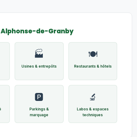
t-Alphonse-de-Granby
🏭
🍽️
Usines & entrepôts
Restaurants & hôtels
🅿️
🔬
é
Parkings &
Labos & espaces
marquage
techniques