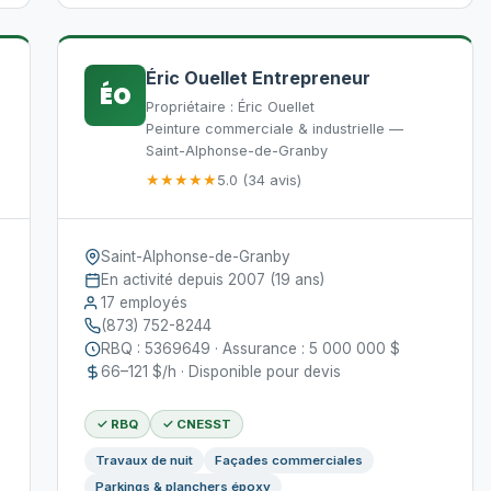
Éric Ouellet Entrepreneur
ÉO
Propriétaire : Éric Ouellet
Peinture commerciale & industrielle —
Saint-Alphonse-de-Granby
★★★★★
5.0 (34 avis)
Saint-Alphonse-de-Granby
En activité depuis 2007 (19 ans)
17 employés
(873) 752-8244
RBQ : 5369649 · Assurance : 5 000 000 $
66–121 $/h · Disponible pour devis
✓ RBQ
✓ CNESST
Travaux de nuit
Façades commerciales
Parkings & planchers époxy