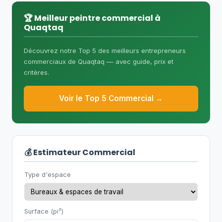
l'entrepreneur doit détenir une licence
RBQ
sous-catégorie 1.5.1 (Peinture et
🏆 Meilleur peintre commercial à
Quaqtaq
décoration)
. Pour les produits
industriels spéciaux, des certifications
Découvrez notre Top 5 des meilleurs entrepreneurs
supplémentaires peuvent être requises
commerciaux de Quaqtaq — avec guide, prix et
selon le type de bâtiment.
critères.
Voir le Top 5 Commercial →
💰 Estimateur Commercial
Type d'espace
Surface (pi²)