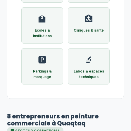
🏫
🏥
Écoles &
Cliniques & santé
institutions
🅿️
🔬
Parkings &
Labos & espaces
marquage
techniques
8 entrepreneurs en peinture
commerciale à Quaqtaq
🏢 SECTEUR COMMERCIAL