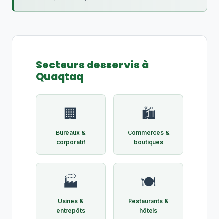
Secteurs desservis à
Quaqtaq
🏢
🛍️
Bureaux &
Commerces &
corporatif
boutiques
🏭
🍽️
Usines &
Restaurants &
entrepôts
hôtels