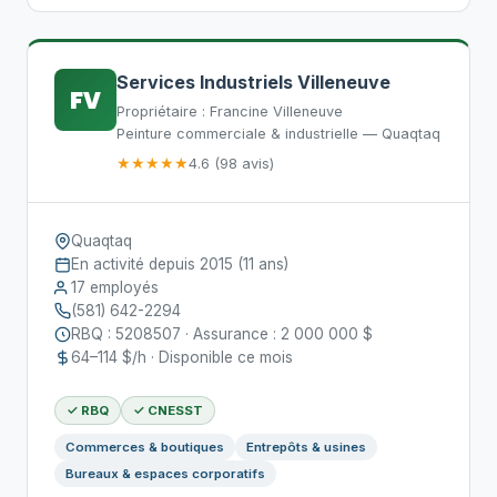
Services Industriels Villeneuve
FV
Propriétaire : Francine Villeneuve
Peinture commerciale & industrielle — Quaqtaq
★★★★★
4.6 (98 avis)
Quaqtaq
En activité depuis 2015 (11 ans)
17 employés
(581) 642-2294
RBQ : 5208507 · Assurance : 2 000 000 $
64–114 $/h · Disponible ce mois
✓ RBQ
✓ CNESST
Commerces & boutiques
Entrepôts & usines
Bureaux & espaces corporatifs