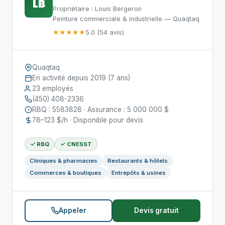
LB
Propriétaire : Louis Bergeron
Peinture commerciale & industrielle — Quaqtaq
★★★★★
5.0 (54 avis)
Quaqtaq
En activité depuis 2019 (7 ans)
23 employés
(450) 408-2336
RBQ : 5583828 · Assurance : 5 000 000 $
78–123 $/h · Disponible pour devis
✓ RBQ
✓ CNESST
Cliniques & pharmacies
Restaurants & hôtels
Commerces & boutiques
Entrepôts & usines
Appeler
Devis gratuit