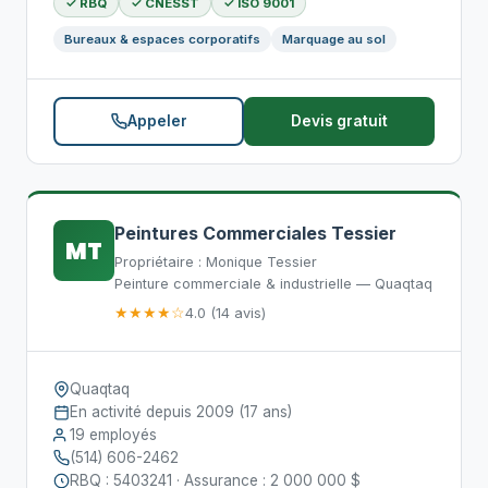
✓ RBQ
✓ CNESST
✓ ISO 9001
Bureaux & espaces corporatifs
Marquage au sol
Appeler
Devis gratuit
Peintures Commerciales Tessier
MT
Propriétaire : Monique Tessier
Peinture commerciale & industrielle — Quaqtaq
★★★★☆
4.0 (14 avis)
Quaqtaq
En activité depuis 2009 (17 ans)
19 employés
(514) 606-2462
RBQ : 5403241 · Assurance : 2 000 000 $