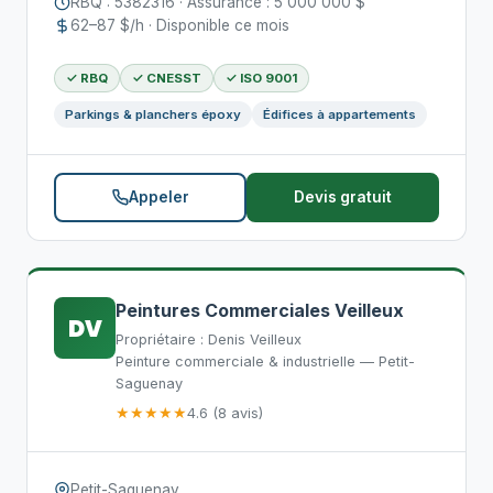
RBQ : 5382316 · Assurance : 5 000 000 $
62–87 $/h · Disponible ce mois
✓ RBQ
✓ CNESST
✓ ISO 9001
Parkings & planchers époxy
Édifices à appartements
Appeler
Devis gratuit
Peintures Commerciales Veilleux
DV
Propriétaire : Denis Veilleux
Peinture commerciale & industrielle — Petit-
Saguenay
★★★★★
4.6 (8 avis)
Petit-Saguenay