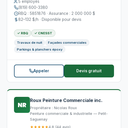
5 employés
(819) 600-3380
RBQ : 5851876 · Assurance : 2 000 000 $
82–132 $/h · Disponible pour devis
✓ RBQ
✓ CNESST
Travaux de nuit
Façades commerciales
Parkings & planchers époxy
Appeler
Devis gratuit
Roux Peinture Commerciale inc.
NR
Propriétaire : Nicolas Roux
Peinture commerciale & industrielle — Petit-
Saguenay
★★★★★
4.8 (44 avis)