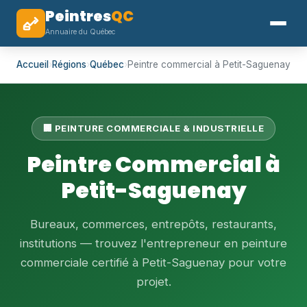
Peintres
QC
Annuaire du Québec
Accueil
›
Régions
›
Québec
›
Peintre commercial à Petit-Saguenay
🏢 PEINTURE COMMERCIALE & INDUSTRIELLE
Peintre Commercial à
Petit-Saguenay
Bureaux, commerces, entrepôts, restaurants,
institutions — trouvez l'entrepreneur en peinture
commerciale certifié à Petit-Saguenay pour votre
projet.