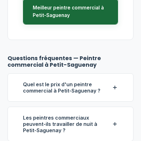
Meilleur peintre commercial à
Petit-Saguenay
Questions fréquentes — Peintre
commercial à Petit-Saguenay
Quel est le prix d'un peintre
commercial à Petit-Saguenay ?
À Petit-Saguenay, les entrepreneurs en
peinture commerciale facturent
Les peintres commerciaux
généralement entre
55 $ et 90 $ de
peuvent-ils travailler de nuit à
Petit-Saguenay ?
l'heure
par peintre. Pour un espace
commercial de 1 000 pi², prévoyez