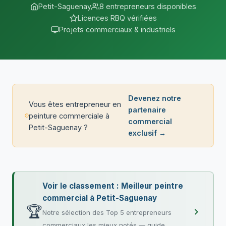
Petit-Saguenay
8 entrepreneurs disponibles
Licences RBQ vérifiées
Projets commerciaux & industriels
Devenez notre
Vous êtes entrepreneur en
partenaire
peinture commerciale à
commercial
Petit-Saguenay ?
exclusif →
Voir le classement : Meilleur peintre
commercial à Petit-Saguenay
🏆
Notre sélection des Top 5 entrepreneurs
commerciaux les mieux notés — guide