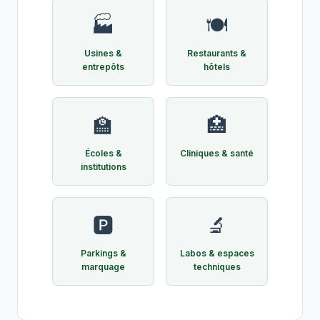
🏭
🍽️
Usines &
Restaurants &
entrepôts
hôtels
🏫
🏥
Écoles &
Cliniques & santé
institutions
🅿️
🔬
Parkings &
Labos & espaces
marquage
techniques