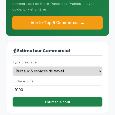
supplémentaires peuvent être requises
commerciaux de Notre-Dame-des-Prairies — avec
selon le type de bâtiment.
guide, prix et critères.
Voir le Top 5 Commercial →
💰 Estimateur Commercial
Type d'espace
Surface (pi²)
Estimer le coût