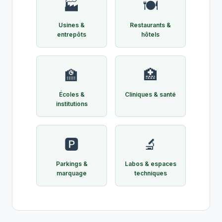
🏭
🍽️
Usines &
Restaurants &
entrepôts
hôtels
🏫
🏥
Écoles &
Cliniques & santé
institutions
🅿️
🔬
Parkings &
Labos & espaces
marquage
techniques