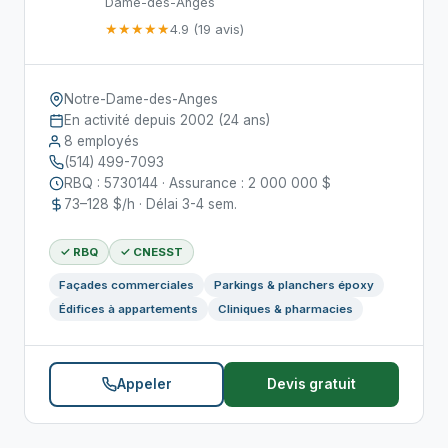
Dame-des-Anges
★★★★★
4.9 (19 avis)
Notre-Dame-des-Anges
En activité depuis 2002 (24 ans)
8 employés
(514) 499-7093
RBQ : 5730144 · Assurance : 2 000 000 $
73–128 $/h · Délai 3-4 sem.
✓ RBQ
✓ CNESST
Façades commerciales
Parkings & planchers époxy
Édifices à appartements
Cliniques & pharmacies
Appeler
Devis gratuit