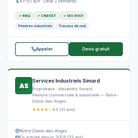
81–101 $/h · Délai 2 semaines
✓ RBQ
✓ CNESST
✓ ISO 9001
Peintres industriels
Travaux de nuit
Appeler
Devis gratuit
Services Industriels Simard
AS
Propriétaire : Alexandre Simard
Peinture commerciale & industrielle — Notre-
Dame-des-Anges
★★★★☆
4.0 (31 avis)
Notre-Dame-des-Anges
En activité depuis 2004 (22 ans)