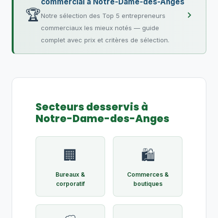
commercial à Notre-Dame-des-Anges
🏆
Notre sélection des Top 5 entrepreneurs
commerciaux les mieux notés — guide
complet avec prix et critères de sélection.
Secteurs desservis à
Notre-Dame-des-Anges
🏢
🛍️
Bureaux &
Commerces &
corporatif
boutiques