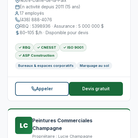
Notre-Dame-de-la-Paix
En activité depuis 2011 (15 ans)
17 employés
(438) 888-4076
RBQ : 5398936 · Assurance : 5 000 000 $
80–105 $/h · Disponible pour devis
✓ RBQ
✓ CNESST
✓ ISO 9001
✓ ASP Construction
Bureaux & espaces corporatifs
Marquage au sol
Appeler
Devis gratuit
Peintures Commerciales
LC
Champagne
Propriétaire : Lucie Champagne