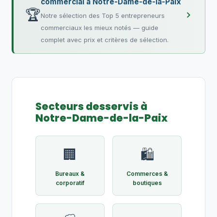
commercial à Notre-Dame-de-la-Paix
🏆
Notre sélection des Top 5 entrepreneurs
commerciaux les mieux notés — guide
complet avec prix et critères de sélection.
Secteurs desservis à
Notre-Dame-de-la-Paix
🏢
🛍️
Bureaux &
Commerces &
corporatif
boutiques