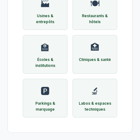
🏭
🍽️
Usines &
Restaurants &
entrepôts
hôtels
🏫
🏥
Écoles &
Cliniques & santé
institutions
🅿️
🔬
Parkings &
Labos & espaces
marquage
techniques