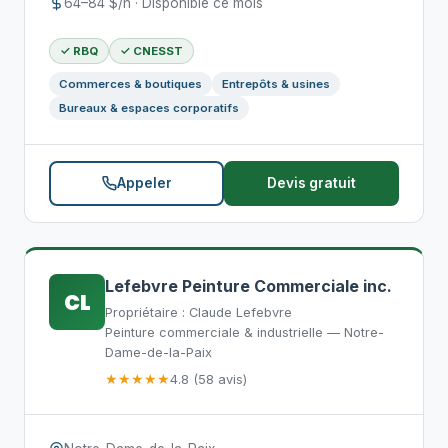
64–84 $/h · Disponible ce mois
✓ RBQ
✓ CNESST
Commerces & boutiques
Entrepôts & usines
Bureaux & espaces corporatifs
Appeler
Devis gratuit
Lefebvre Peinture Commerciale inc.
CL
Propriétaire : Claude Lefebvre
Peinture commerciale & industrielle — Notre-
Dame-de-la-Paix
★★★★★
4.8 (58 avis)