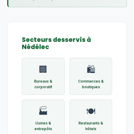
Secteurs desservis à
Nédélec
🏢
🛍️
Bureaux &
Commerces &
corporatif
boutiques
🏭
🍽️
Usines &
Restaurants &
entrepôts
hôtels