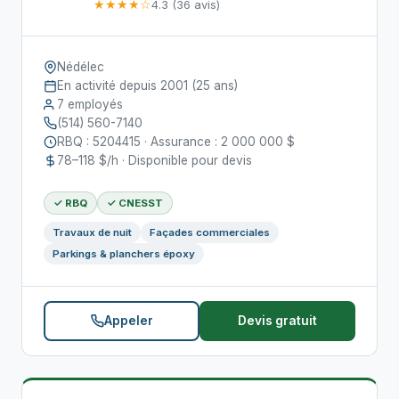
★★★★☆
4.3 (36 avis)
Nédélec
En activité depuis 2001 (25 ans)
7 employés
(514) 560-7140
RBQ : 5204415 · Assurance : 2 000 000 $
78–118 $/h · Disponible pour devis
✓ RBQ
✓ CNESST
Travaux de nuit
Façades commerciales
Parkings & planchers époxy
Appeler
Devis gratuit