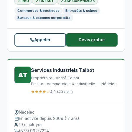
✓ RBQ
✓ CNESST
✓ ASP Construction
Commerces & boutiques
Entrepôts & usines
Bureaux & espaces corporatifs
Appeler
Devis gratuit
Services Industriels Talbot
AT
Propriétaire : André Talbot
Peinture commerciale & industrielle — Nédélec
★★★★☆
4.0 (40 avis)
Nédélec
En activité depuis 2009 (17 ans)
19 employés
(873) 992-7224