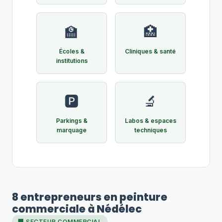
🏫
🏥
Écoles &
Cliniques & santé
institutions
🅿️
🔬
Parkings &
Labos & espaces
marquage
techniques
8 entrepreneurs en peinture
commerciale à Nédélec
🏢 SECTEUR COMMERCIAL