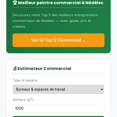
RBQ
sous-catégorie 1.5.1 (Peinture et
🏆 Meilleur peintre commercial à Nédélec
décoration)
. Pour les produits
Découvrez notre Top 5 des meilleurs entrepreneurs
industriels spéciaux, des certifications
commerciaux de Nédélec — avec guide, prix et
supplémentaires peuvent être requises
critères.
selon le type de bâtiment.
Voir le Top 5 Commercial →
💰 Estimateur Commercial
Type d'espace
Surface (pi²)