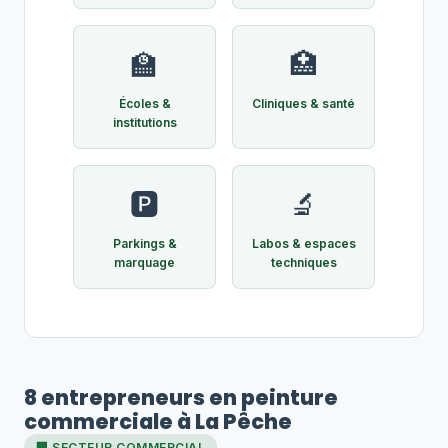
🏫
🏥
Écoles &
Cliniques & santé
institutions
🅿️
🔬
Parkings &
Labos & espaces
marquage
techniques
8 entrepreneurs en peinture
commerciale à La Pêche
🏢 SECTEUR COMMERCIAL