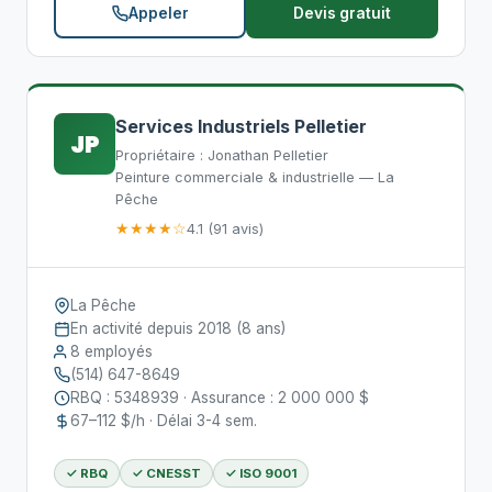
Appeler
Devis gratuit
Services Industriels Pelletier
JP
Propriétaire : Jonathan Pelletier
Peinture commerciale & industrielle — La
Pêche
★★★★☆
4.1 (91 avis)
La Pêche
En activité depuis 2018 (8 ans)
8 employés
(514) 647-8649
RBQ : 5348939 · Assurance : 2 000 000 $
67–112 $/h · Délai 3-4 sem.
✓ RBQ
✓ CNESST
✓ ISO 9001