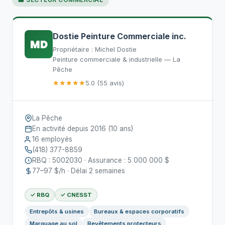
Dostie Peinture Commerciale inc.
MD
Propriétaire : Michel Dostie
Peinture commerciale & industrielle — La
Pêche
★★★★★
5.0 (55 avis)
La Pêche
En activité depuis 2016 (10 ans)
16 employés
(418) 377-8859
RBQ : 5002030 · Assurance : 5 000 000 $
77–97 $/h · Délai 2 semaines
✓ RBQ
✓ CNESST
Entrepôts & usines
Bureaux & espaces corporatifs
Marquage au sol
Revêtements protecteurs