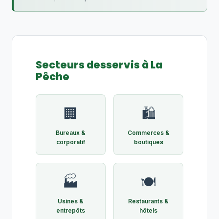
Secteurs desservis à La
Pêche
🏢
🛍️
Bureaux &
Commerces &
corporatif
boutiques
🏭
🍽️
Usines &
Restaurants &
entrepôts
hôtels