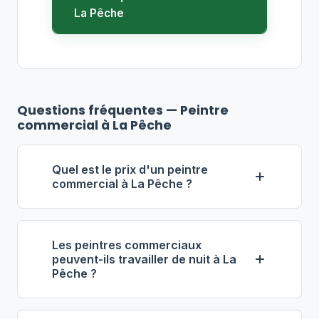
La Pêche
Questions fréquentes — Peintre
commercial à La Pêche
Quel est le prix d'un peintre
commercial à La Pêche ?
À La Pêche, les entrepreneurs en
peinture commerciale facturent
Les peintres commerciaux
généralement entre
55 $ et 90 $ de
peuvent-ils travailler de nuit à La
Pêche ?
l'heure
par peintre. Pour un espace
commercial de 1 000 pi², prévoyez
Oui. La majorité des entrepreneurs en
entre 3 000 $ et 8 000 $ selon les