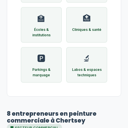
🏫
🏥
Écoles &
Cliniques & santé
institutions
🅿️
🔬
Parkings &
Labos & espaces
marquage
techniques
8 entrepreneurs en peinture
commerciale à Chertsey
🏢 SECTEUR COMMERCIAL