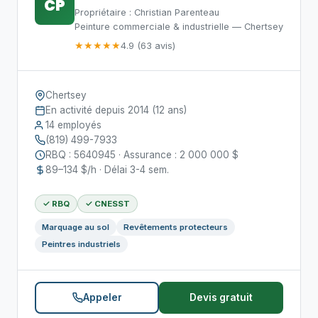
CP
Propriétaire : Christian Parenteau
Peinture commerciale & industrielle — Chertsey
★★★★★
4.9 (63 avis)
Chertsey
En activité depuis 2014 (12 ans)
14 employés
(819) 499-7933
RBQ : 5640945 · Assurance : 2 000 000 $
89–134 $/h · Délai 3-4 sem.
✓ RBQ
✓ CNESST
Marquage au sol
Revêtements protecteurs
Peintres industriels
Appeler
Devis gratuit