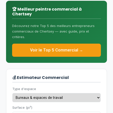
l'entrepreneur doit détenir une licence
RBQ
sous-catégorie 1.5.1 (Peinture et
🏆 Meilleur peintre commercial à
Chertsey
décoration)
. Pour les produits
industriels spéciaux, des certifications
Découvrez notre Top 5 des meilleurs entrepreneurs
supplémentaires peuvent être requises
commerciaux de Chertsey — avec guide, prix et
selon le type de bâtiment.
critères.
Voir le Top 5 Commercial →
💰 Estimateur Commercial
Type d'espace
Surface (pi²)