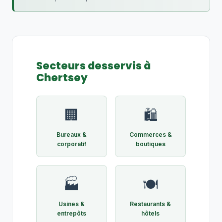
Secteurs desservis à
Chertsey
🏢
🛍️
Bureaux &
Commerces &
corporatif
boutiques
🏭
🍽️
Usines &
Restaurants &
entrepôts
hôtels