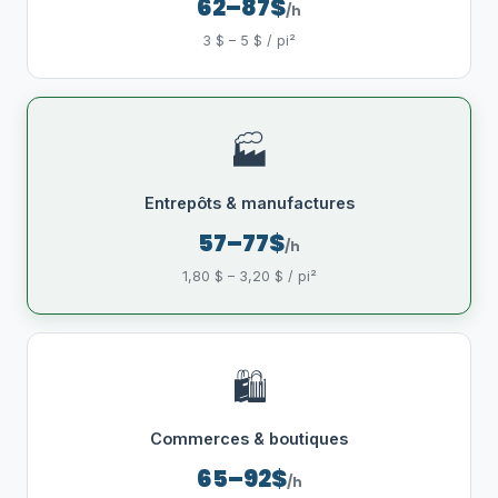
62–87$
/h
3 $ – 5 $ / pi²
🏭
Entrepôts & manufactures
57–77$
/h
1,80 $ – 3,20 $ / pi²
🛍️
Commerces & boutiques
65–92$
/h