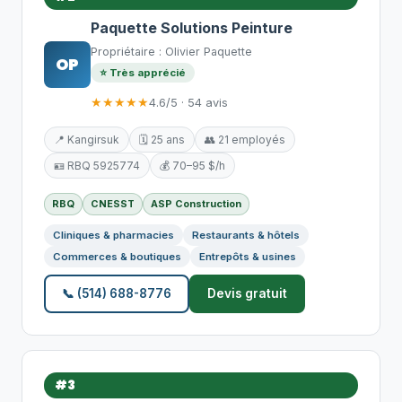
Paquette Solutions Peinture
Propriétaire : Olivier Paquette
OP
⭐ Très apprécié
★★★★★
4.6/5 · 54 avis
📍 Kangirsuk
🗓️ 25 ans
👥 21 employés
🪪 RBQ 5925774
💰 70–95 $/h
RBQ
CNESST
ASP Construction
Cliniques & pharmacies
Restaurants & hôtels
Commerces & boutiques
Entrepôts & usines
📞 (514) 688-8776
Devis gratuit
#3