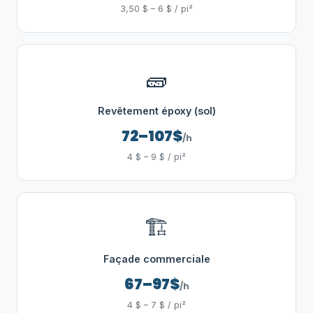
3,50 $ – 6 $ / pi²
🧱
Revêtement époxy (sol)
72–107$
/h
4 $ – 9 $ / pi²
🏗️
Façade commerciale
67–97$
/h
4 $ – 7 $ / pi²