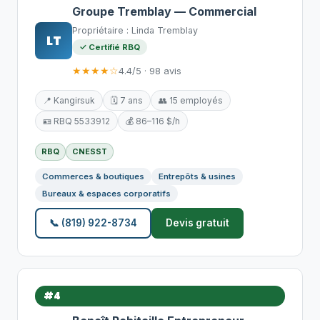
Groupe Tremblay — Commercial
Propriétaire : Linda Tremblay
LT
✓ Certifié RBQ
★★★★☆
4.4/5 · 98 avis
📍 Kangirsuk
🗓️ 7 ans
👥 15 employés
🪪 RBQ 5533912
💰 86–116 $/h
RBQ
CNESST
Commerces & boutiques
Entrepôts & usines
Bureaux & espaces corporatifs
📞 (819) 922-8734
Devis gratuit
#4