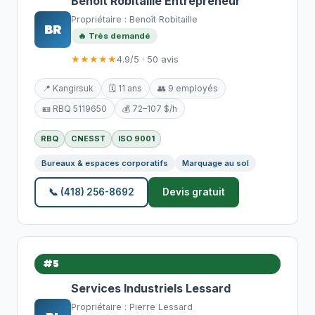
Benoît Robitaille Entrepreneur
Propriétaire : Benoît Robitaille
BR
🔥 Très demandé
★★★★★
4.9/5 · 50 avis
📍 Kangirsuk
🗓️ 11 ans
👥 9 employés
🪪 RBQ 5119650
💰 72–107 $/h
RBQ
CNESST
ISO 9001
Bureaux & espaces corporatifs
Marquage au sol
📞 (418) 256-8692
Devis gratuit
#5
Services Industriels Lessard
Propriétaire : Pierre Lessard