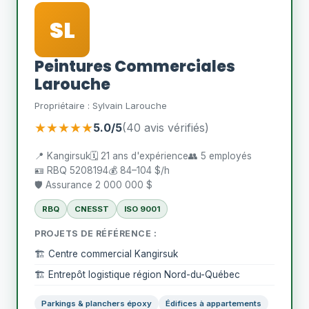
SL
Peintures Commerciales
Larouche
Propriétaire : Sylvain Larouche
★★★★★
5.0/5
(40 avis vérifiés)
📍 Kangirsuk
🗓️ 21 ans d'expérience
👥 5 employés
🪪 RBQ 5208194
💰 84–104 $/h
🛡️ Assurance 2 000 000 $
RBQ
CNESST
ISO 9001
PROJETS DE RÉFÉRENCE :
🏗️ Centre commercial Kangirsuk
🏗️ Entrepôt logistique région Nord-du-Québec
Parkings & planchers époxy
Édifices à appartements