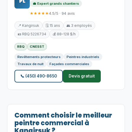
PL
💼 Expert grands chantiers
★★★★★
4.5/5 · 94 avis
📍 Kangirsuk
🗓️ 15 ans
👥 3 employés
🪪 RBQ 5226734
💰 88–128 $/h
RBQ
CNESST
Revêtements protecteurs
Peintres industriels
Travaux de nuit
Façades commerciales
📞 (450) 490-8650
Devis gratuit
Comment choisir le meilleur
peintre commercial à
Kangirsuk ?