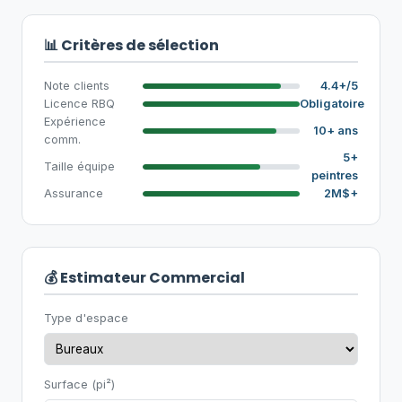
📊 Critères de sélection
Note clients
4.4+/5
Licence RBQ
Obligatoire
Expérience
10+ ans
comm.
5+
Taille équipe
peintres
Assurance
2M$+
💰 Estimateur Commercial
Type d'espace
Surface (pi²)