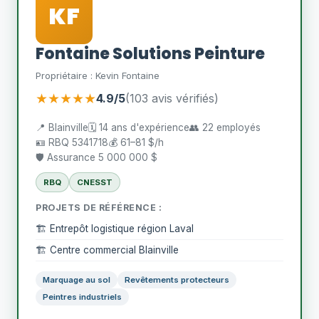
KF
Fontaine Solutions Peinture
Propriétaire : Kevin Fontaine
★★★★★
4.9/5
(103 avis vérifiés)
📍 Blainville
🗓️ 14 ans d'expérience
👥 22 employés
🪪 RBQ 5341718
💰 61–81 $/h
🛡️ Assurance 5 000 000 $
RBQ
CNESST
PROJETS DE RÉFÉRENCE :
🏗️ Entrepôt logistique région Laval
🏗️ Centre commercial Blainville
Marquage au sol
Revêtements protecteurs
Peintres industriels