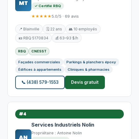
MT
✓ Certifié RBQ
★★★★★
5.0/5 · 69 avis
📍 Blainville
🗓️ 22 ans
👥 10 employés
🪪 RBQ 5170834
💰 63–93 $/h
RBQ
CNESST
Façades commerciales
Parkings & planchers époxy
Édifices à appartements
Cliniques & pharmacies
📞 (438) 579-1553
Devis gratuit
#4
Services Industriels Nolin
Propriétaire : Antoine Nolin
AN