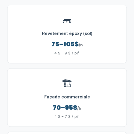
🧱
Revêtement époxy (sol)
75–105$
/h
4 $ – 9 $ / pi²
🏗️
Façade commerciale
70–95$
/h
4 $ – 7 $ / pi²