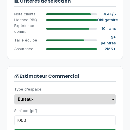
📊 Critères de sélection
Note clients
4.4+/5
Licence RBQ
Obligatoire
Expérience
10+ ans
comm.
5+
Taille équipe
peintres
Assurance
2M$+
💰 Estimateur Commercial
Type d'espace
Surface (pi²)