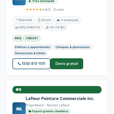
🔥 Très demandé
★★★★★
4.6/5 · 21 avis
📍 Blainville
🗓️ 26 ans
👥 4 employés
🪪 RBQ 5986724
💰 79–114 $/h
RBQ
CNESST
Édifices à appartements
Cliniques & pharmacies
Restaurants & hôtels
📞 (514) 813-1511
Devis gratuit
#5
Lafleur Peinture Commerciale inc.
Propriétaire : Nicolas Lafleur
NL
💼 Expert grands chantiers