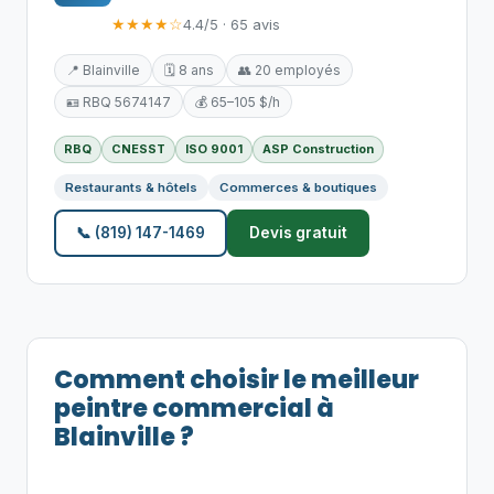
★★★★☆
4.4/5 · 65 avis
📍 Blainville
🗓️ 8 ans
👥 20 employés
🪪 RBQ 5674147
💰 65–105 $/h
RBQ
CNESST
ISO 9001
ASP Construction
Restaurants & hôtels
Commerces & boutiques
📞 (819) 147-1469
Devis gratuit
Comment choisir le meilleur
peintre commercial à
Blainville ?