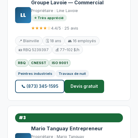
Groupe Lavoie — Commercial
Propriétaire : Line Lavoie
LL
⭐ Très apprécié
★★★★☆
4.4/5 · 25 avis
📍 Blainville
🗓️ 18 ans
👥 16 employés
🪪 RBQ 5239397
💰 77–102 $/h
RBQ
CNESST
ISO 9001
Peintres industriels
Travaux de nuit
📞 (873) 345-1595
Devis gratuit
#3
Mario Tanguay Entrepreneur
Propriétaire : Mario Tanguay