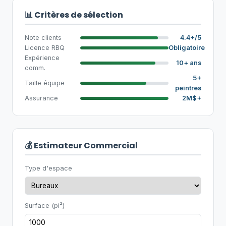
📊 Critères de sélection
Note clients
4.4+/5
Licence RBQ
Obligatoire
Expérience
10+ ans
comm.
5+
Taille équipe
peintres
Assurance
2M$+
💰 Estimateur Commercial
Type d'espace
Surface (pi²)