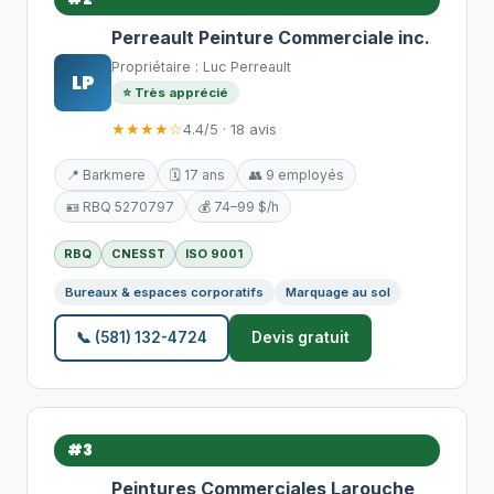
Perreault Peinture Commerciale inc.
Propriétaire : Luc Perreault
LP
⭐ Très apprécié
★★★★☆
4.4/5 · 18 avis
📍 Barkmere
🗓️ 17 ans
👥 9 employés
🪪 RBQ 5270797
💰 74–99 $/h
RBQ
CNESST
ISO 9001
Bureaux & espaces corporatifs
Marquage au sol
📞 (581) 132-4724
Devis gratuit
#3
Peintures Commerciales Larouche