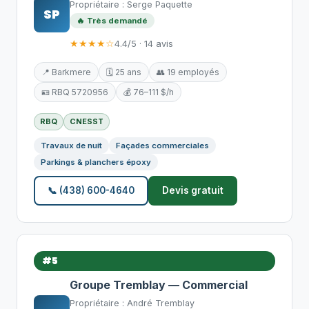
Propriétaire : Serge Paquette
SP
🔥 Très demandé
★★★★☆
4.4/5 · 14 avis
📍 Barkmere
🗓️ 25 ans
👥 19 employés
🪪 RBQ 5720956
💰 76–111 $/h
RBQ
CNESST
Travaux de nuit
Façades commerciales
Parkings & planchers époxy
📞 (438) 600-4640
Devis gratuit
#5
Groupe Tremblay — Commercial
Propriétaire : André Tremblay