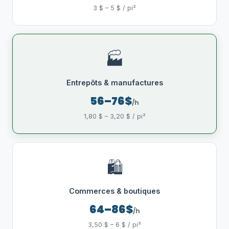
3 $ – 5 $ / pi²
🏭
Entrepôts & manufactures
56–76$
/h
1,80 $ – 3,20 $ / pi²
🛍️
Commerces & boutiques
64–86$
/h
3,50 $ – 6 $ / pi²