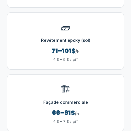
🧱
Revêtement époxy (sol)
71–101$
/h
4 $ – 9 $ / pi²
🏗️
Façade commerciale
66–91$
/h
4 $ – 7 $ / pi²