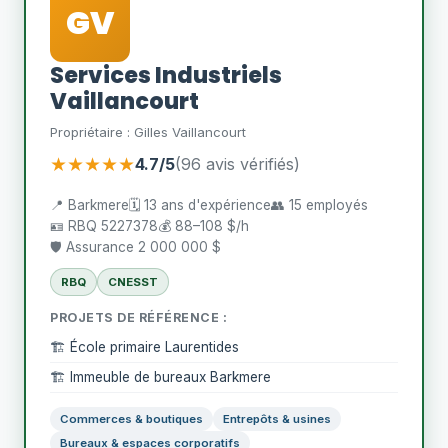
GV
Services Industriels
Vaillancourt
Propriétaire : Gilles Vaillancourt
★★★★★
4.7/5
(96 avis vérifiés)
📍 Barkmere
🗓️ 13 ans d'expérience
👥 15 employés
🪪 RBQ 5227378
💰 88–108 $/h
🛡️ Assurance 2 000 000 $
RBQ
CNESST
PROJETS DE RÉFÉRENCE :
🏗️ École primaire Laurentides
🏗️ Immeuble de bureaux Barkmere
Commerces & boutiques
Entrepôts & usines
Bureaux & espaces corporatifs