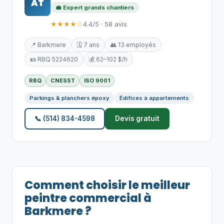
AT
💼 Expert grands chantiers
★★★★☆
4.4/5 · 58 avis
📍 Barkmere
🗓️ 7 ans
👥 13 employés
🪪 RBQ 5224620
💰 62–102 $/h
RBQ
CNESST
ISO 9001
Parkings & planchers époxy
Édifices à appartements
📞 (514) 834-4598
Devis gratuit
Comment choisir le meilleur
peintre commercial à
Barkmere ?