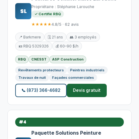
Propriétaire : Stéphanie Larouche
SL
✓ Certifié RBQ
★★★★★
4.8/5 · 62 avis
📍 Barkmere
🗓️ 21 ans
👥 3 employés
🪪 RBQ 5329326
💰 60–90 $/h
RBQ
CNESST
ASP Construction
Revêtements protecteurs
Peintres industriels
Travaux de nuit
Façades commerciales
📞 (873) 366-4682
Devis gratuit
#4
Paquette Solutions Peinture