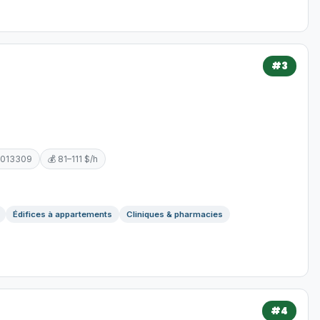
#3
5013309
💰 81–111 $/h
Édifices à appartements
Cliniques & pharmacies
#4