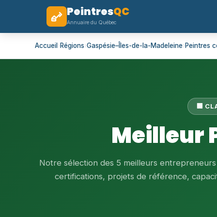
Peintres
QC
Annuaire du Québec
Accueil
›
Régions
›
Gaspésie–Îles-de-la-Madeleine
›
Peintres 
🏢 C
Meilleur
Notre sélection des 5 meilleurs entrepreneur
certifications, projets de référence, capacit