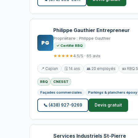
Philippe Gauthier Entrepreneur
Propriétaire : Philippe Gauthier
PG
✓ Certifié RBQ
★★★★★
4.5/5 · 65 avis
📍 Caplan
🗓️ 14 ans
👥 20 employés
🪪 RBQ 
RBQ
CNESST
Façades commerciales
Parkings & planchers époxy
📞 (438) 927-9269
Devis gratuit
Services Industriels St-Pierre