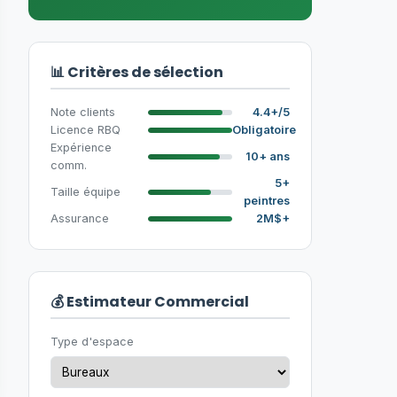
📊 Critères de sélection
Note clients
4.4+/5
Licence RBQ
Obligatoire
Expérience
10+ ans
comm.
5+
Taille équipe
peintres
Assurance
2M$+
💰 Estimateur Commercial
Type d'espace