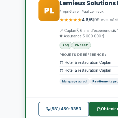
Lemieux Solutions 
PL
Propriétaire : Paul Lemieux
★★★★★
4.6/5
(99 avis véri
📍 Caplan
🗓️ 6 ans d'expérience
👥 
🛡️ Assurance 5 000 000 $
RBQ
CNESST
PROJETS DE RÉFÉRENCE :
🏗️ Hôtel & restauration Caplan
🏗️ Hôtel & restauration Caplan
Marquage au sol
Revêtements pro
(581) 459-9353
Obtenir 