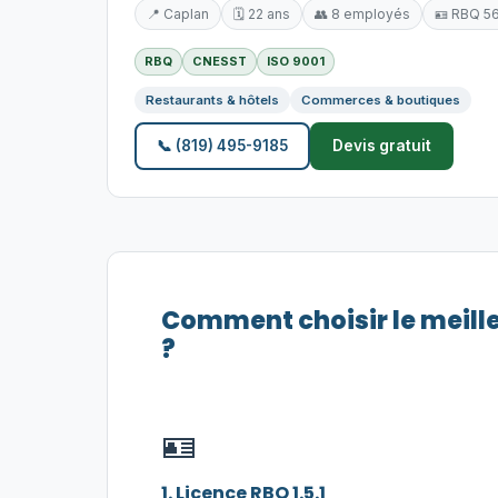
📍 Caplan
🗓️ 22 ans
👥 8 employés
🪪 RBQ 5
RBQ
CNESST
ISO 9001
Restaurants & hôtels
Commerces & boutiques
📞 (819) 495-9185
Devis gratuit
Comment choisir le meill
?
🪪
1. Licence RBQ 1.5.1