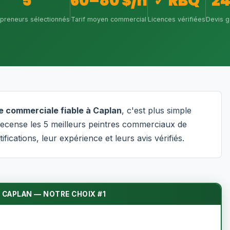
5
60–80 $/h
✓ RBQ
2
epreneurs sélectionnés
Tarif moyen commercial
Licences vérifiées
Devis g
e commerciale fiable à Caplan
, c'est plus simple
ecense les 5 meilleurs peintres commerciaux de
fications, leur expérience et leurs avis vérifiés.
 CAPLAN — NOTRE CHOIX #1