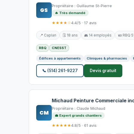
Propriétaire : Guillaume St-Pierre
GS
🔥 Très demandé
★★★★☆
4.4/5 · 17 avis
📍 Caplan
🗓️ 18 ans
👥 14 employés
🪪 RBQ 
RBQ
CNESST
Édifices à appartements
Cliniques & pharmacies
📞 (514) 261-9227
Devis gratuit
Michaud Peinture Commerciale inc
Propriétaire : Claude Michaud
CM
💼 Expert grands chantiers
★★★★★
4.8/5 · 61 avis