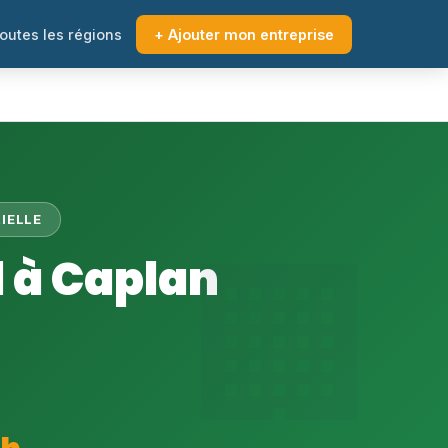
outes les régions
+ Ajouter mon entreprise
IELLE
 à Caplan