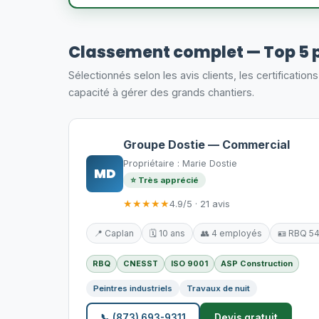
Classement complet — Top 5 
Sélectionnés selon les avis clients, les certification
capacité à gérer des grands chantiers.
Groupe Dostie — Commercial
Propriétaire : Marie Dostie
MD
⭐ Très apprécié
★★★★★
4.9/5 · 21 avis
📍 Caplan
🗓️ 10 ans
👥 4 employés
🪪 RBQ 5
RBQ
CNESST
ISO 9001
ASP Construction
Peintres industriels
Travaux de nuit
📞 (873) 693-9311
Devis gratuit