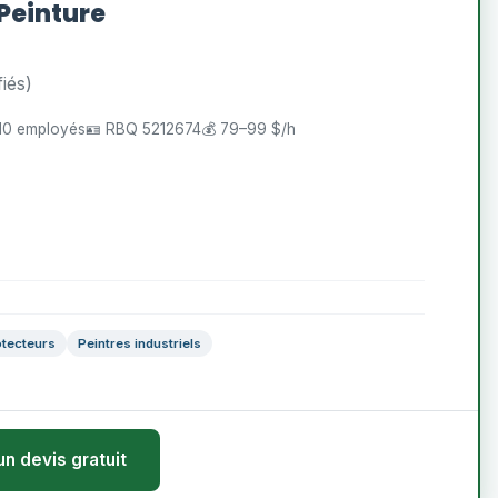
Peinture
fiés)
10 employés
🪪 RBQ 5212674
💰 79–99 $/h
tecteurs
Peintres industriels
un devis gratuit