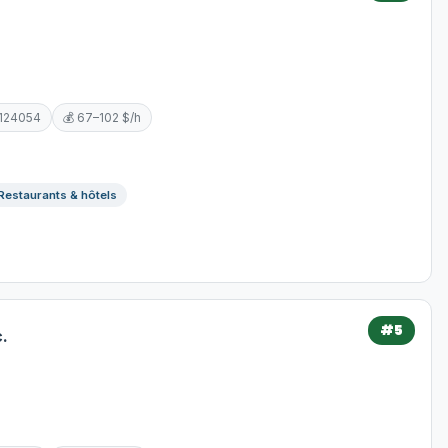
5124054
💰 67–102 $/h
Restaurants & hôtels
#5
.