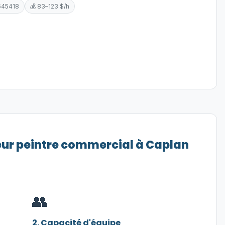
645418
💰 83–123 $/h
eur peintre commercial à Caplan
👥
2. Capacité d'équipe