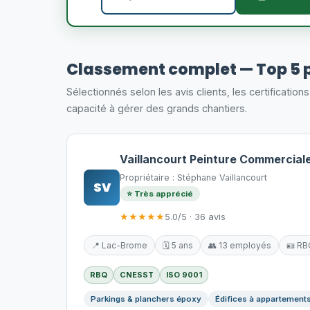
Classement complet — Top 5 
Sélectionnés selon les avis clients, les certification
capacité à gérer des grands chantiers.
Vaillancourt Peinture Commerciale
Propriétaire : Stéphane Vaillancourt
SV
⭐ Très apprécié
★★★★★
5.0/5 · 36 avis
📍 Lac-Brome
🗓️ 5 ans
👥 13 employés
🪪 RB
RBQ
CNESST
ISO 9001
Parkings & planchers époxy
Édifices à appartement