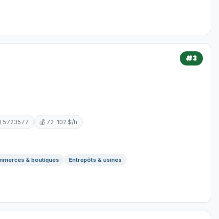
#3
Q 5723577
💰 72–102 $/h
merces & boutiques
Entrepôts & usines