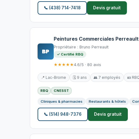
📞 (438) 714-7418
Devis gratuit
Peintures Commerciales Perreault
Propriétaire : Bruno Perreault
BP
✓ Certifié RBQ
★★★★★
4.6/5 · 80 avis
📍 Lac-Brome
🗓️ 9 ans
👥 7 employés
🪪 RB
RBQ
CNESST
Cliniques & pharmacies
Restaurants & hôtels
Com
📞 (514) 948-7376
Devis gratuit