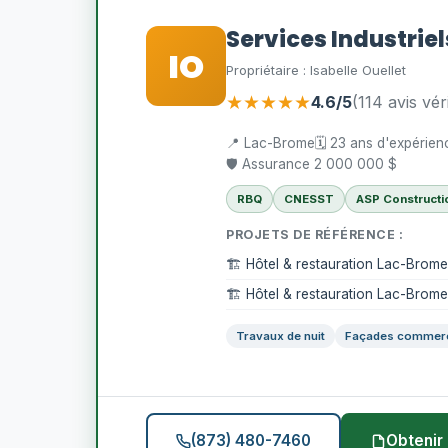
Services Industriel
IO
Propriétaire : Isabelle Ouellet
★★★★★
4.6/5
(114 avis véri
📍 Lac-Brome
🗓️ 23 ans d'expérien
🛡️ Assurance 2 000 000 $
RBQ
CNESST
ASP Constructi
PROJETS DE RÉFÉRENCE :
🏗️ Hôtel & restauration Lac-Brome
🏗️ Hôtel & restauration Lac-Brome
Travaux de nuit
Façades commerc
(873) 480-7460
Obtenir 