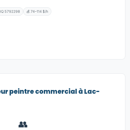
BQ 5792298
💰 74–114 $/h
eur peintre commercial à Lac-
👥