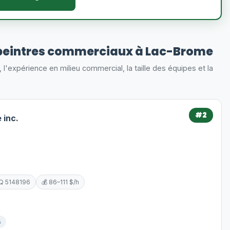
peintres commerciaux à Lac-Brome
s, l'expérience en milieu commercial, la taille des équipes et la
#2
 inc.
Q 5148196
💰 86–111 $/h
s