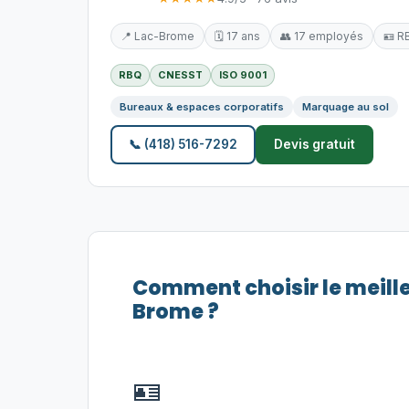
📍 Lac-Brome
🗓️ 17 ans
👥 17 employés
🪪 R
RBQ
CNESST
ISO 9001
Bureaux & espaces corporatifs
Marquage au sol
📞 (418) 516-7292
Devis gratuit
Comment choisir le meill
Brome ?
🪪