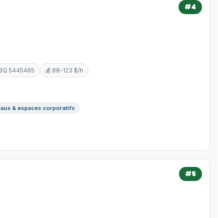
#4
RBQ 5445465
💰 88–123 $/h
aux & espaces corporatifs
#5