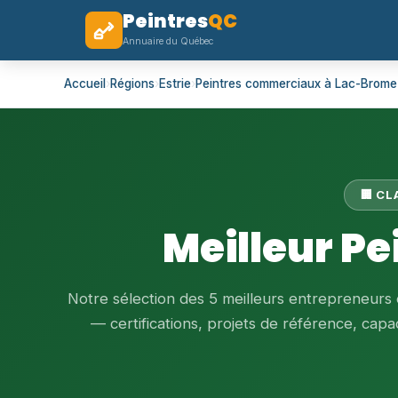
Peintres
QC
Annuaire du Québec
Accueil
›
Régions
›
Estrie
›
Peintres commerciaux à Lac-Brome
🏢 C
Meilleur P
Notre sélection des 5 meilleurs entrepreneur
— certifications, projets de référence, capaci