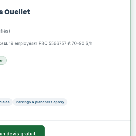
s Ouellet
fiés)
ce
👥 19 employés
🪪 RBQ 5566757
💰 70–90 $/h
on
iales
Parkings & planchers époxy
un devis gratuit