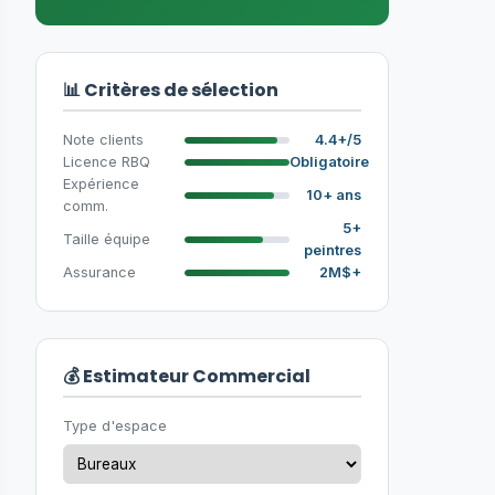
📊 Critères de sélection
Note clients
4.4+/5
Licence RBQ
Obligatoire
Expérience
10+ ans
comm.
5+
Taille équipe
peintres
Assurance
2M$+
💰 Estimateur Commercial
Type d'espace