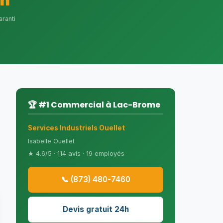
4h
aranti
🏆 #1 Commercial à Lac-Brome
Services Industriels Ouellet
Isabelle Ouellet
★ 4.6/5 · 114 avis · 19 employés
📞 (873) 480-7460
Devis gratuit 24h