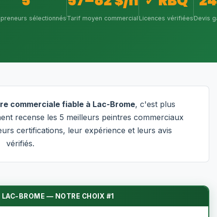
5
57–82 $/h
✓ RBQ
2
epreneurs sélectionnés
Tarif moyen commercial
Licences vérifiées
Devis g
re commerciale fiable à Lac-Brome
, c'est plus
ent recense les 5 meilleurs peintres commerciaux
rs certifications, leur expérience et leurs avis
vérifiés.
 LAC-BROME — NOTRE CHOIX #1