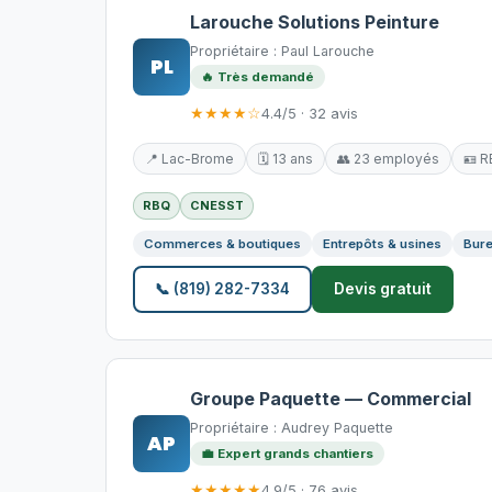
Larouche Solutions Peinture
Propriétaire : Paul Larouche
PL
🔥 Très demandé
★★★★☆
4.4/5 · 32 avis
📍 Lac-Brome
🗓️ 13 ans
👥 23 employés
🪪 
RBQ
CNESST
Commerces & boutiques
Entrepôts & usines
Bure
📞 (819) 282-7334
Devis gratuit
Groupe Paquette — Commercial
Propriétaire : Audrey Paquette
AP
💼 Expert grands chantiers
★★★★★
4.9/5 · 76 avis