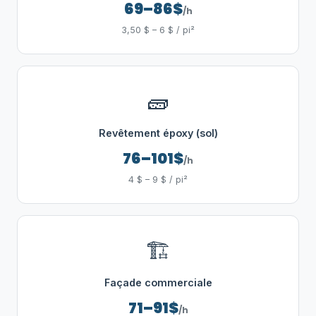
69–86$
/h
3,50 $ – 6 $ / pi²
🧱
Revêtement époxy (sol)
76–101$
/h
4 $ – 9 $ / pi²
🏗️
Façade commerciale
71–91$
/h