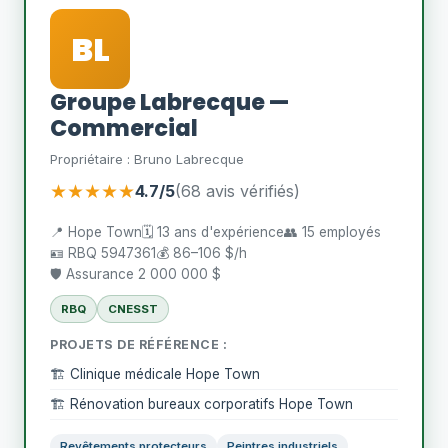
BL
Groupe Labrecque —
Commercial
Propriétaire : Bruno Labrecque
★★★★★
4.7/5
(68 avis vérifiés)
📍 Hope Town
🗓️ 13 ans d'expérience
👥 15 employés
🪪 RBQ 5947361
💰 86–106 $/h
🛡️ Assurance 2 000 000 $
RBQ
CNESST
PROJETS DE RÉFÉRENCE :
🏗️ Clinique médicale Hope Town
🏗️ Rénovation bureaux corporatifs Hope Town
Revêtements protecteurs
Peintres industriels