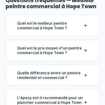
Questions fréquentes — Meilleur
peintre commercial à Hope Town
Quel est le meilleur peintre
commercial à Hope Town ?
Selon notre classement,
Groupe
Labrecque — Commercial
Quel est le prix moyen d'un peintre
(propriétaire : Bruno Labrecque) se
commercial à Hope Town ?
distingue comme le meilleur
À Hope Town, les entrepreneurs en
entrepreneur commercial à Hope
peinture commerciale facturent entre
Town. Note : 4.7/5 (68 avis), 13 ans
Quelle différence entre un peintre
61 $ et 81 $ de l'heure
. Pour 1 000 pi²,
d'expérience, équipe de 15 employés.
résidentiel et commercial ?
prévoyez 3 000 $ à 8 000 $. L'époxy
La peinture commerciale implique des
de plancher coûte entre 4 $ et 9 $ le
volumes plus importants, des équipes
pi², tout compris.
L'époxy est-il recommandé pour un
plus grandes, des produits spécialisés
plancher commercial à Hope Town