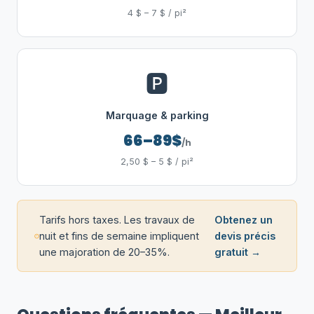
4 $ – 7 $ / pi²
🅿️
Marquage & parking
66–89$
/h
2,50 $ – 5 $ / pi²
Tarifs hors taxes. Les travaux de
Obtenez un
nuit et fins de semaine impliquent
devis précis
une majoration de 20–35%.
gratuit →