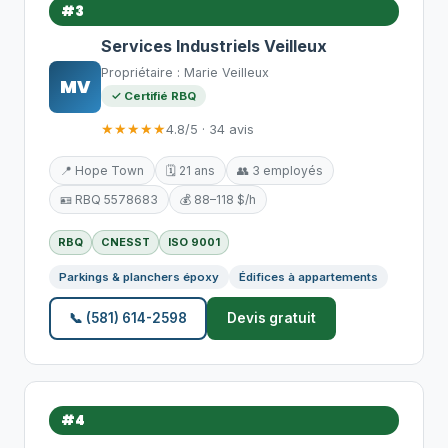
#3
Services Industriels Veilleux
Propriétaire : Marie Veilleux
MV
✓ Certifié RBQ
★★★★★
4.8/5 · 34 avis
📍 Hope Town
🗓️ 21 ans
👥 3 employés
🪪 RBQ 5578683
💰 88–118 $/h
RBQ
CNESST
ISO 9001
Parkings & planchers époxy
Édifices à appartements
📞 (581) 614-2598
Devis gratuit
#4