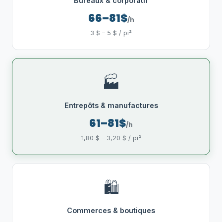
Bureaux & corporatif
66–81$
/h
3 $ – 5 $ / pi²
🏭
Entrepôts & manufactures
61–81$
/h
1,80 $ – 3,20 $ / pi²
🛍️
Commerces & boutiques