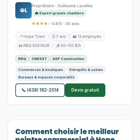
Propriétaire : Guillaume Lavallée
GL
💼 Expert grands chantiers
★★★★☆
4.4/5 · 30 avis
📍 Hope Town
🗓️ 7 ans
👥 13 employés
🪪 RBQ 5063628
💰 60–100 $/h
RBQ
CNESST
ASP Construction
Commerces & boutiques
Entrepôts & usines
Bureaux & espaces corporatifs
📞 (438) 182-2514
Devis gratuit
Comment choisir le meilleur
peintre commercial à Hope