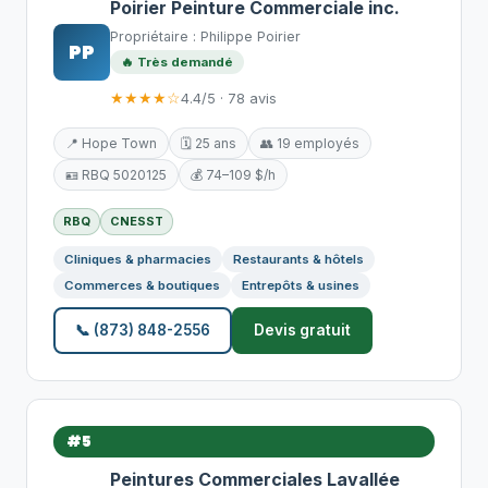
Poirier Peinture Commerciale inc.
Propriétaire : Philippe Poirier
PP
🔥 Très demandé
★★★★☆
4.4/5 · 78 avis
📍 Hope Town
🗓️ 25 ans
👥 19 employés
🪪 RBQ 5020125
💰 74–109 $/h
RBQ
CNESST
Cliniques & pharmacies
Restaurants & hôtels
Commerces & boutiques
Entrepôts & usines
📞 (873) 848-2556
Devis gratuit
#5
Peintures Commerciales Lavallée