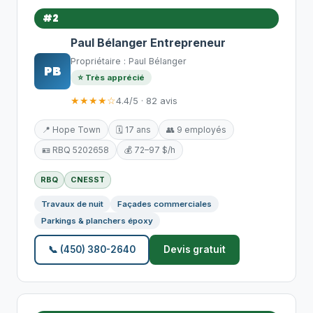
#2
Paul Bélanger Entrepreneur
Propriétaire : Paul Bélanger
PB
⭐ Très apprécié
★★★★☆
4.4/5 · 82 avis
📍 Hope Town
🗓️ 17 ans
👥 9 employés
🪪 RBQ 5202658
💰 72–97 $/h
RBQ
CNESST
Travaux de nuit
Façades commerciales
Parkings & planchers époxy
📞 (450) 380-2640
Devis gratuit